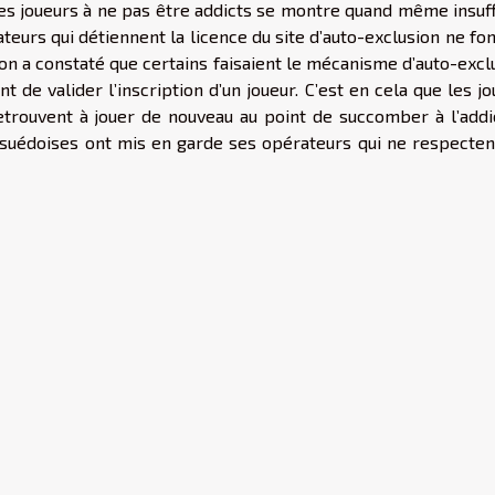
es joueurs à ne pas être addicts se montre quand même insuff
rateurs qui détiennent la licence du site d’auto-exclusion ne fo
 on a constaté que certains faisaient le mécanisme d’auto-excl
nt de valider l’inscription d’un joueur. C’est en cela que les j
etrouvent à jouer de nouveau au point de succomber à l’addic
s suédoises ont mis en garde ses opérateurs qui ne respecten