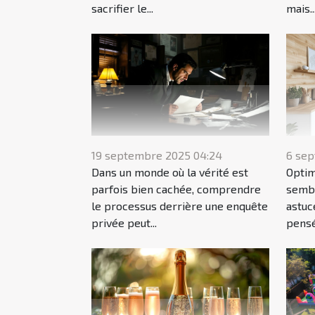
sacrifier le...
mais..
19 septembre 2025 04:24
6 sep
Dans un monde où la vérité est
Optim
parfois bien cachée, comprendre
sembl
le processus derrière une enquête
astuc
privée peut...
pensée