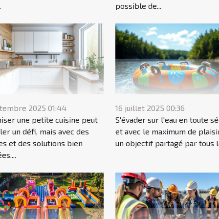
.
possible de...
tembre 2025 01:44
16 juillet 2025 00:36
iser une petite cuisine peut
S'évader sur l'eau en toute sé
er un défi, mais avec des
et avec le maximum de plaisi
es et des solutions bien
un objectif partagé par tous le
s,...