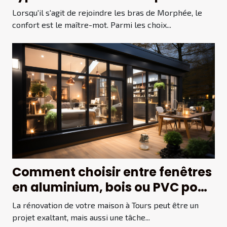
pyjamas et leur entretien
Lorsqu'il s'agit de rejoindre les bras de Morphée, le
confort est le maître-mot. Parmi les choix...
Comment choisir entre fenêtres
en aluminium, bois ou PVC pour
rénover votre maison à Tours
La rénovation de votre maison à Tours peut être un
projet exaltant, mais aussi une tâche...