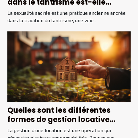
dans le tantrisme est-elle
utilisée comme une voie vers
La sexualité sacrée est une pratique ancienne ancrée
l’illumination ?
dans la tradition du tantrisme, une voie...
Quelles sont les différentes
formes de gestion locative
immobilière ?
La gestion d’une location est une opération qui
nécessite plusieurs responsabilités. Pour mieux...