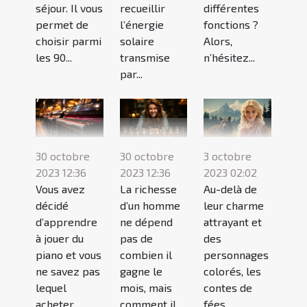
séjour. Il vous
recueillir
différentes
permet de
l’énergie
fonctions ?
choisir parmi
solaire
Alors,
les 90...
transmise
n’hésitez...
par...
30 octobre
30 octobre
3 octobre
2023 12:36
2023 12:36
2023 02:02
Vous avez
La richesse
Au-delà de
décidé
d’un homme
leur charme
d’apprendre
ne dépend
attrayant et
à jouer du
pas de
des
piano et vous
combien il
personnages
ne savez pas
gagne le
colorés, les
lequel
mois, mais
contes de
acheter.
comment il
fées