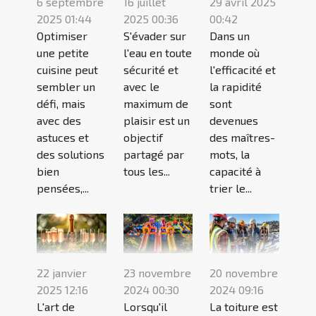
6 septembre
16 juillet
29 avril 2025
2025 01:44
2025 00:36
00:42
Optimiser
S'évader sur
Dans un
une petite
l'eau en toute
monde où
cuisine peut
sécurité et
l'efficacité et
sembler un
avec le
la rapidité
défi, mais
maximum de
sont
avec des
plaisir est un
devenues
astuces et
objectif
des maîtres-
des solutions
partagé par
mots, la
bien
tous les...
capacité à
pensées,...
trier le...
22 janvier
23 novembre
20 novembre
2025 12:16
2024 00:30
2024 09:16
L'art de
Lorsqu'il
La toiture est