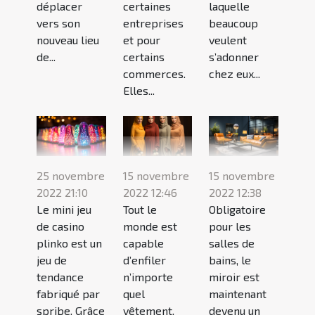
déplacer
certaines
laquelle
vers son
entreprises
beaucoup
nouveau lieu
et pour
veulent
de...
certains
s’adonner
commerces.
chez eux...
Elles...
25 novembre
15 novembre
15 novembre
2022 21:10
2022 12:46
2022 12:38
Le mini jeu
Tout le
Obligatoire
de casino
monde est
pour les
plinko est un
capable
salles de
jeu de
d’enfiler
bains, le
tendance
n’importe
miroir est
fabriqué par
quel
maintenant
spribe. Grâce
vêtement,
devenu un