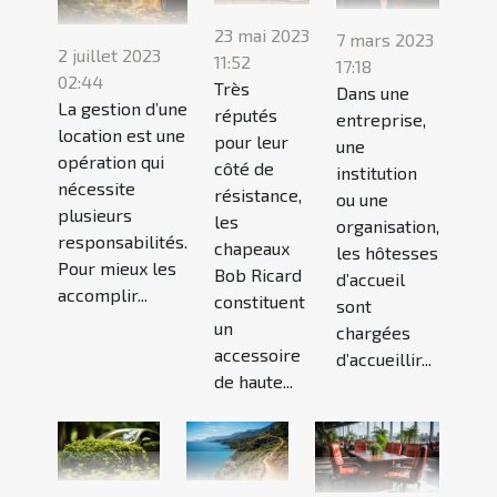
23 mai 2023
7 mars 2023
2 juillet 2023
11:52
17:18
02:44
Très
Dans une
La gestion d’une
réputés
entreprise,
location est une
pour leur
une
opération qui
côté de
institution
nécessite
résistance,
ou une
plusieurs
les
organisation,
responsabilités.
chapeaux
les hôtesses
Pour mieux les
Bob Ricard
d’accueil
accomplir...
constituent
sont
un
chargées
accessoire
d’accueillir...
de haute...