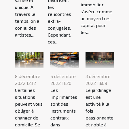
variée et
favorisent
immobilier
unique. À
les
s’avère comme
travers le
rencontres
un moyen très
temps, on a
extra-
capital pour
connu des
conjugales.
les...
artistes,...
Cependant,
ces...
8 décembre
5 décembre
3 décembre
2022 12:12
2022 11:20
2022 13:08
Certaines
Les
Le jardinage
situations
imprimantes
est une
peuvent vous
sont des
activité à la
obliger à
instruments
fois
changer de
centraux
passionnante
domicile. Se
dans
et noble à