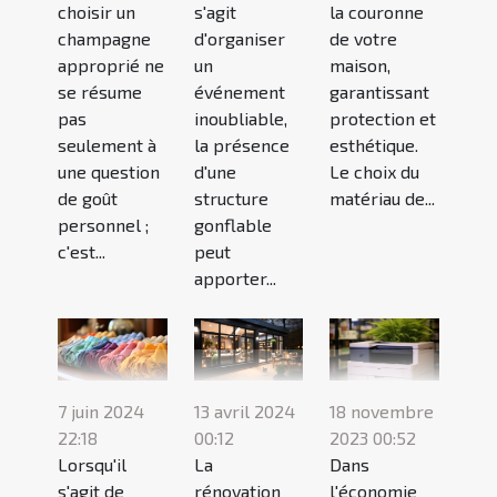
choisir un
s'agit
la couronne
champagne
d'organiser
de votre
approprié ne
un
maison,
se résume
événement
garantissant
pas
inoubliable,
protection et
seulement à
la présence
esthétique.
une question
d'une
Le choix du
de goût
structure
matériau de...
personnel ;
gonflable
c'est...
peut
apporter...
18 novembre
7 juin 2024
13 avril 2024
2023 00:52
22:18
00:12
Dans
Lorsqu'il
La
l'économie
s'agit de
rénovation