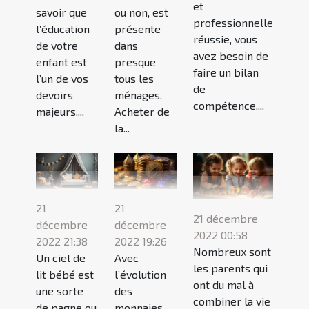
et
savoir que
ou non, est
professionnelle
l’éducation
présente
réussie, vous
de votre
dans
avez besoin de
enfant est
presque
faire un bilan
l’un de vos
tous les
de
devoirs
ménages.
compétence....
majeurs....
Acheter de
la...
21
21
21 décembre
décembre
décembre
2022 00:58
2022 21:38
2022 19:26
Nombreux sont
Un ciel de
Avec
les parents qui
lit bébé est
l’évolution
ont du mal à
une sorte
des
combiner la vie
de pagne ou
monnaies