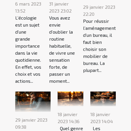
6 mars 2023
31 janvier
29 janvier 2023
13:52
2023 23:02
22:20
L’écologie
Vous avez
Pour réussir
est un sujet
envie
l’aménagement
d’une
d’oublier la
d’un bureau, il
grande
routine
faut bien
importance
habituelle,
choisir son
dans la vie
de vivre une
mobilier de
quotidienne.
sensation
bureau. La
En effet, vos
forte, de
plupart...
choix et vos
passer un
actions...
moment...
18 janvier
18 janvier
29 janvier 2023
2023 14:36
2023 14:04
09:38
Quel genre
Les