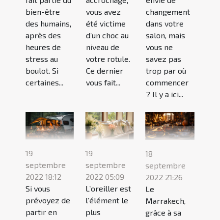
bien-être
vous avez
changement
des humains,
été victime
dans votre
après des
d’un choc au
salon, mais
heures de
niveau de
vous ne
stress au
votre rotule.
savez pas
boulot. Si
Ce dernier
trop par où
certaines...
vous fait...
commencer
? Il y a ici...
19
19
18
septembre
septembre
septembre
2022 18:12
2022 05:09
2022 21:26
Si vous
L’oreiller est
Le
prévoyez de
l’élément le
Marrakech,
partir en
plus
grâce à sa