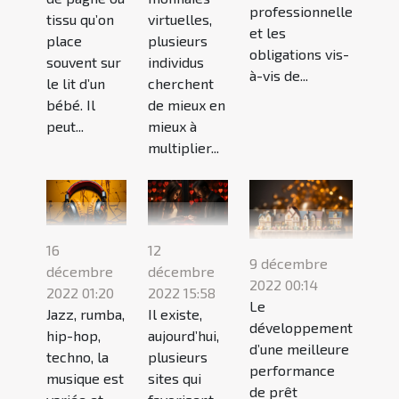
professionnelle
tissu qu’on
virtuelles,
et les
place
plusieurs
obligations vis-
souvent sur
individus
à-vis de...
le lit d’un
cherchent
bébé. Il
de mieux en
peut...
mieux à
multiplier...
16
12
9 décembre
décembre
décembre
2022 00:14
2022 01:20
2022 15:58
Le
Jazz, rumba,
Il existe,
développement
hip-hop,
aujourd’hui,
d’une meilleure
techno, la
plusieurs
performance
musique est
sites qui
de prêt