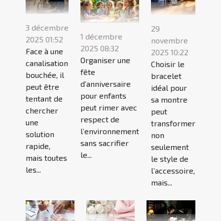
3 décembre
29
1 décembre
2025 01:52
novembre
2025 08:32
Face à une
2025 10:22
Organiser une
canalisation
Choisir le
fête
bouchée, il
bracelet
d’anniversaire
peut être
idéal pour
pour enfants
tentant de
sa montre
peut rimer avec
chercher
peut
respect de
une
transformer
l’environnement
solution
non
sans sacrifier
rapide,
seulement
le...
mais toutes
le style de
les...
l’accessoire,
mais...