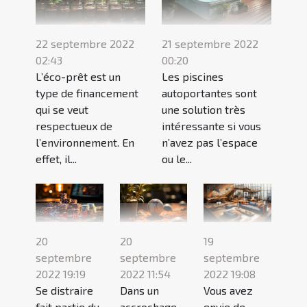
22 septembre 2022
21 septembre 2022
02:43
00:20
L’éco-prêt est un
Les piscines
type de financement
autoportantes sont
qui se veut
une solution très
respectueux de
intéressante si vous
l’environnement. En
n’avez pas l’espace
effet, il...
ou le...
20
20
19
septembre
septembre
septembre
2022 19:19
2022 11:54
2022 19:08
Se distraire
Dans un
Vous avez
fait partie du
accrochage,
envie de