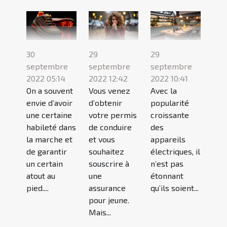
30
29
29
septembre
septembre
septembre
2022 05:14
2022 12:42
2022 10:41
On a souvent
Vous venez
Avec la
envie d’avoir
d’obtenir
popularité
une certaine
votre permis
croissante
habileté dans
de conduire
des
la marche et
et vous
appareils
de garantir
souhaitez
électriques, il
un certain
souscrire à
n’est pas
atout au
une
étonnant
pied....
assurance
qu’ils soient...
pour jeune.
Mais...