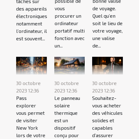
possible de
bonne valise
tâches sur
vous
de voyage.
des appareils
procurer un
Quel qu’en
électroniques
ordinateur
soit le lieu de
notamment
portatif multi
votre voyage,
l’ordinateur, il
fonction avec
une valise
est souvent...
un...
de...
30 octobre
30 octobre
30 octobre
2023 12:36
2023 12:36
2023 12:36
Pass
Le panneau
Souhaitez-
explorer
solaire
vous acheter
vous permet
thermique
des véhicules
de visiter
est un
solides et
New York
dispositif
capables
lors de votre
conçu pour
d’assurer