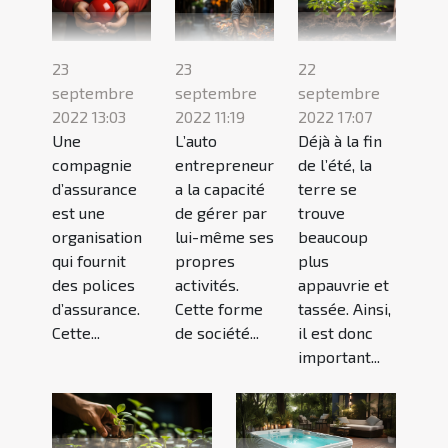
23
22
23
septembre
septembre
septembre
2022 13:03
2022 17:07
2022 11:19
Une
Déjà à la fin
L’auto
compagnie
de l’été, la
entrepreneur
d’assurance
terre se
a la capacité
est une
trouve
de gérer par
organisation
beaucoup
lui-même ses
qui fournit
plus
propres
des polices
appauvrie et
activités.
d’assurance.
tassée. Ainsi,
Cette forme
Cette...
il est donc
de société...
important...