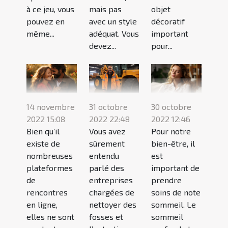
à ce jeu, vous
mais pas
objet
pouvez en
avec un style
décoratif
même...
adéquat. Vous
important
devez...
pour...
14 novembre
31 octobre
30 octobre
2022 15:08
2022 22:48
2022 12:46
Bien qu’il
Vous avez
Pour notre
existe de
sûrement
bien-être, il
nombreuses
entendu
est
plateformes
parlé des
important de
de
entreprises
prendre
rencontres
chargées de
soins de note
en ligne,
nettoyer des
sommeil. Le
elles ne sont
fosses et
sommeil