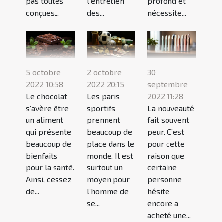
pas toutes
l’entretien
profond et
conçues...
des...
nécessite...
5 octobre
2 octobre
30
2022 10:58
2022 20:15
septembre
Le chocolat
Les paris
2022 11:28
s’avère être
sportifs
La nouveauté
un aliment
prennent
fait souvent
qui présente
beaucoup de
peur. C’est
beaucoup de
place dans le
pour cette
bienfaits
monde. Il est
raison que
pour la santé.
surtout un
certaine
Ainsi, cessez
moyen pour
personne
de...
l’homme de
hésite
se...
encore a
acheté une...