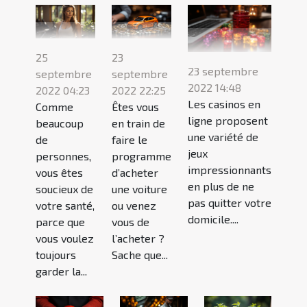
25
23
23 septembre
septembre
septembre
2022 14:48
2022 04:23
2022 22:25
Les casinos en
Comme
Êtes vous
ligne proposent
beaucoup
en train de
une variété de
de
faire le
jeux
personnes,
programme
impressionnants
vous êtes
d’acheter
en plus de ne
soucieux de
une voiture
pas quitter votre
votre santé,
ou venez
domicile....
parce que
vous de
vous voulez
l’acheter ?
toujours
Sache que...
garder la...