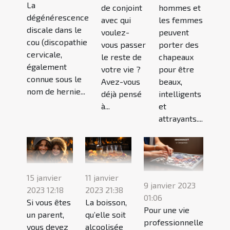
La
de conjoint
hommes et
dégénérescence
avec qui
les femmes
discale dans le
voulez-
peuvent
cou (discopathie
vous passer
porter des
cervicale,
le reste de
chapeaux
également
votre vie ?
pour être
connue sous le
Avez-vous
beaux,
nom de hernie...
déjà pensé
intelligents
à...
et
attrayants....
15 janvier
11 janvier
9 janvier 2023
2023 12:18
2023 21:38
01:06
Si vous êtes
La boisson,
Pour une vie
un parent,
qu’elle soit
professionnelle
vous devez
alcoolisée