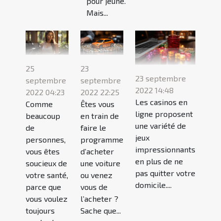
pour jeune.
Mais...
25
23
23 septembre
septembre
septembre
2022 14:48
2022 04:23
2022 22:25
Les casinos en
Comme
Êtes vous
ligne proposent
beaucoup
en train de
une variété de
de
faire le
jeux
personnes,
programme
impressionnants
vous êtes
d’acheter
en plus de ne
soucieux de
une voiture
pas quitter votre
votre santé,
ou venez
domicile....
parce que
vous de
vous voulez
l’acheter ?
toujours
Sache que...