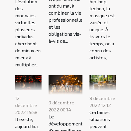
l’évolution
hip-hop,
ont du mal à
des
techno, la
combiner la vie
monnaies
musique est
professionnelle
virtuelles,
variée et
et les
plusieurs
unique. À
obligations vis-
individus
travers le
à-vis de...
cherchent
temps, on a
de mieux en
connu des
mieux à
artistes,...
multiplier...
12
8 décembre
9 décembre
décembre
2022 12:12
2022 00:14
2022 15:58
Certaines
Le
Il existe,
situations
développement
aujourd’hui,
peuvent
d’une meilleure