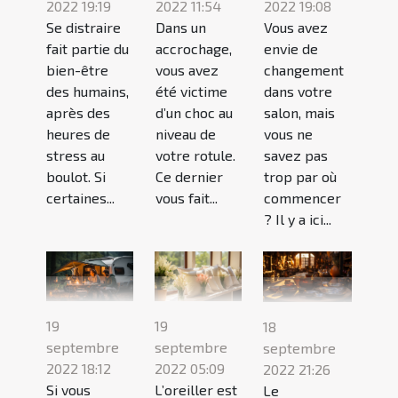
2022 19:19
2022 11:54
2022 19:08
Se distraire
Dans un
Vous avez
fait partie du
accrochage,
envie de
bien-être
vous avez
changement
des humains,
été victime
dans votre
après des
d’un choc au
salon, mais
heures de
niveau de
vous ne
stress au
votre rotule.
savez pas
boulot. Si
Ce dernier
trop par où
certaines...
vous fait...
commencer
? Il y a ici...
19
19
18
septembre
septembre
septembre
2022 18:12
2022 05:09
2022 21:26
Si vous
L’oreiller est
Le