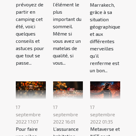
prévoyez de
l’élément le
Marrakech,
partir en
plus
grâce à sa
camping cet
important du
situation
été, voici
sommeil.
géographique
quelques
Même si
et aux
conseils et
vous avez un
différentes
astuces pour
matelas de
merveilles
que tout se
qualité, si
qu’il
passe...
vous...
renferme est
un bon...
17
17
17
septembre
septembre
septembre
2022 17:07
2022 16:01
2022 01:35
Pour faire
L’assurance
Metaverse et