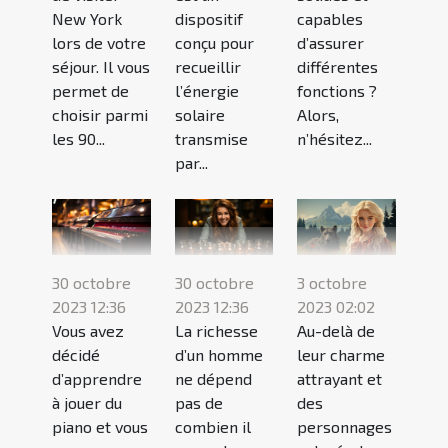
New York
dispositif
capables
lors de votre
conçu pour
d’assurer
séjour. Il vous
recueillir
différentes
permet de
l’énergie
fonctions ?
choisir parmi
solaire
Alors,
les 90...
transmise
n’hésitez...
par...
30 octobre
30 octobre
3 octobre
2023 12:36
2023 12:36
2023 02:02
Vous avez
La richesse
Au-delà de
décidé
d’un homme
leur charme
d’apprendre
ne dépend
attrayant et
à jouer du
pas de
des
piano et vous
combien il
personnages