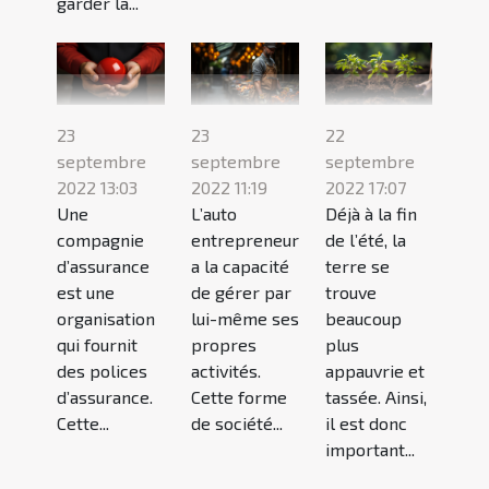
garder la...
23
22
23
septembre
septembre
septembre
2022 13:03
2022 17:07
2022 11:19
Une
Déjà à la fin
L’auto
compagnie
de l’été, la
entrepreneur
d’assurance
terre se
a la capacité
est une
trouve
de gérer par
organisation
beaucoup
lui-même ses
qui fournit
plus
propres
des polices
appauvrie et
activités.
d’assurance.
tassée. Ainsi,
Cette forme
Cette...
il est donc
de société...
important...