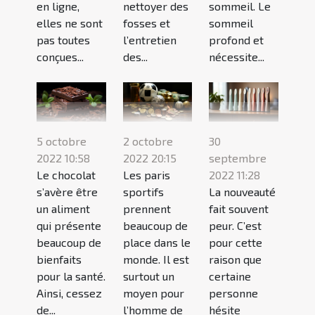
en ligne,
nettoyer des
sommeil. Le
elles ne sont
fosses et
sommeil
pas toutes
l’entretien
profond et
conçues...
des...
nécessite...
5 octobre
2 octobre
30
2022 10:58
2022 20:15
septembre
Le chocolat
Les paris
2022 11:28
s’avère être
sportifs
La nouveauté
un aliment
prennent
fait souvent
qui présente
beaucoup de
peur. C’est
beaucoup de
place dans le
pour cette
bienfaits
monde. Il est
raison que
pour la santé.
surtout un
certaine
Ainsi, cessez
moyen pour
personne
de...
l’homme de
hésite