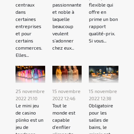
centraux
passionnante
flexible qui
dans
et noble à
offre en
certaines
laquelle
prime un bon
entreprises
beaucoup
rapport
et pour
veulent
qualité-prix.
certains
s’adonner
Si vous...
commerces.
chez eux...
Elles...
25 novembre
15 novembre
15 novembre
2022 21:10
2022 12:46
2022 12:38
Le mini jeu
Tout le
Obligatoire
de casino
monde est
pour les
plinko est un
capable
salles de
jeu de
d’enfiler
bains, le