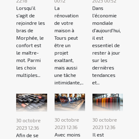
2023 00:52
22:18
00:12
Dans
Lorsqu'il
La
l'économie
s'agit de
rénovation
mondiale
rejoindre les
de votre
d'aujourd'hui,
bras de
maison à
il est
Morphée, le
Tours peut
essentiel de
confort est
être un
rester à jour
le maître-
projet
sur les
mot. Parmi
exaltant,
dernières
les choix
mais aussi
tendances
multiples...
une tâche
et...
intimidante,...
30 octobre
30 octobre
30 octobre
2023 12:36
2023 12:36
2023 12:36
Avec moins
Il est
Afin de se