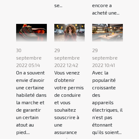
se...
encore a
acheté une...
30
29
29
septembre
septembre
septembre
2022 05:14
2022 12:42
2022 10:41
On a souvent
Vous venez
Avec la
envie d’avoir
d’obtenir
popularité
une certaine
votre permis
croissante
habileté dans
de conduire
des
la marche et
et vous
appareils
de garantir
souhaitez
électriques, il
un certain
souscrire à
n’est pas
atout au
une
étonnant
pied....
assurance
qu’ils soient...