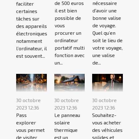
de 500 euros
nécessaire
faciliter
il est bien
d’avoir une
certaines
possible de
bonne valise
tâches sur
vous
de voyage.
des appareils
procurer un
Quel qu’en
électroniques
ordinateur
soit le lieu de
notamment
portatif multi
votre voyage,
l’ordinateur, il
fonction avec
une valise
est souvent...
un...
de...
30 octobre
30 octobre
30 octobre
2023 12:36
2023 12:36
2023 12:36
Pass
Le panneau
Souhaitez-
explorer
solaire
vous acheter
vous permet
thermique
des véhicules
de visiter
est un
solides et