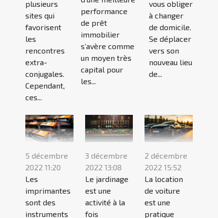
plusieurs
vous obliger
performance
sites qui
à changer
de prêt
favorisent
de domicile.
immobilier
les
Se déplacer
s’avère comme
rencontres
vers son
un moyen très
extra-
nouveau lieu
capital pour
conjugales.
de...
les...
Cependant,
ces...
5 décembre
3 décembre
2 décembre
2022 11:20
2022 13:08
2022 15:52
Les
Le jardinage
La location
imprimantes
est une
de voiture
sont des
activité à la
est une
instruments
fois
pratique