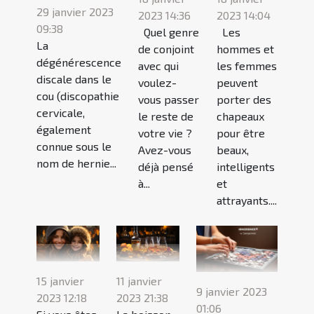
29 janvier 2023
2023 14:36
2023 14:04
09:38
Quel genre
Les
La
de conjoint
hommes et
dégénérescence
avec qui
les femmes
discale dans le
voulez-
peuvent
cou (discopathie
vous passer
porter des
cervicale,
le reste de
chapeaux
également
votre vie ?
pour être
connue sous le
Avez-vous
beaux,
nom de hernie...
déjà pensé
intelligents
à...
et
attrayants....
15 janvier
11 janvier
9 janvier 2023
2023 12:18
2023 21:38
01:06