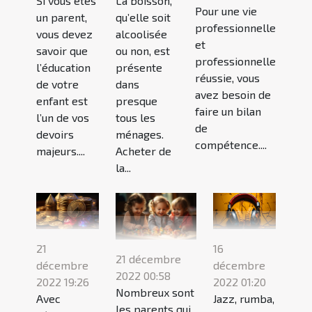
Si vous êtes
La boisson,
Pour une vie
un parent,
qu’elle soit
professionnelle
vous devez
alcoolisée
et
savoir que
ou non, est
professionnelle
l’éducation
présente
réussie, vous
de votre
dans
avez besoin de
enfant est
presque
faire un bilan
l’un de vos
tous les
de
devoirs
ménages.
compétence....
majeurs....
Acheter de
la...
21
16
21 décembre
décembre
décembre
2022 00:58
2022 19:26
2022 01:20
Nombreux sont
Avec
Jazz, rumba,
les parents qui