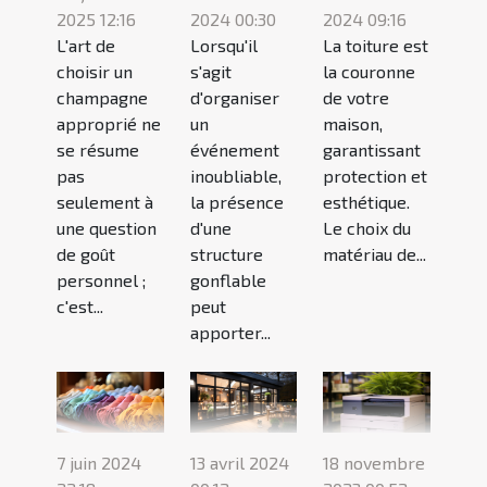
2025 12:16
2024 00:30
2024 09:16
L'art de
Lorsqu'il
La toiture est
choisir un
s'agit
la couronne
champagne
d'organiser
de votre
approprié ne
un
maison,
se résume
événement
garantissant
pas
inoubliable,
protection et
seulement à
la présence
esthétique.
une question
d'une
Le choix du
de goût
structure
matériau de...
personnel ;
gonflable
c'est...
peut
apporter...
18 novembre
7 juin 2024
13 avril 2024