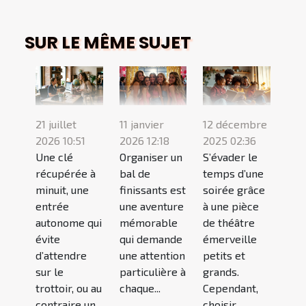
SUR LE MÊME SUJET
21 juillet
11 janvier
12 décembre
2026 10:51
2026 12:18
2025 02:36
Une clé
Organiser un
S’évader le
récupérée à
bal de
temps d’une
minuit, une
finissants est
soirée grâce
entrée
une aventure
à une pièce
autonome qui
mémorable
de théâtre
évite
qui demande
émerveille
d’attendre
une attention
petits et
sur le
particulière à
grands.
trottoir, ou au
chaque...
Cependant,
contraire un...
choisir...