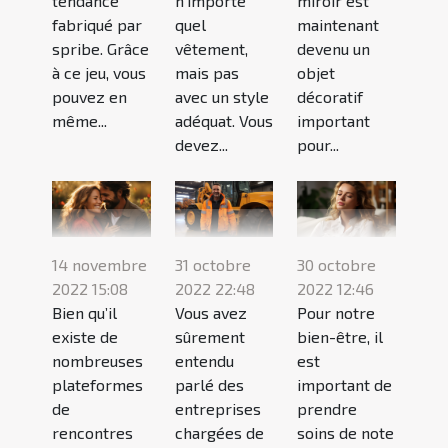
tendance
n’importe
miroir est
fabriqué par
quel
maintenant
spribe. Grâce
vêtement,
devenu un
à ce jeu, vous
mais pas
objet
pouvez en
avec un style
décoratif
même...
adéquat. Vous
important
devez...
pour...
14 novembre
31 octobre
30 octobre
2022 15:08
2022 22:48
2022 12:46
Bien qu’il
Vous avez
Pour notre
existe de
sûrement
bien-être, il
nombreuses
entendu
est
plateformes
parlé des
important de
de
entreprises
prendre
rencontres
chargées de
soins de note