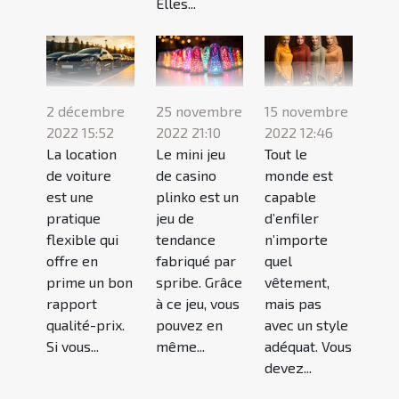
Elles...
2 décembre
25 novembre
15 novembre
2022 15:52
2022 21:10
2022 12:46
La location
Le mini jeu
Tout le
de voiture
de casino
monde est
est une
plinko est un
capable
pratique
jeu de
d’enfiler
flexible qui
tendance
n’importe
offre en
fabriqué par
quel
prime un bon
spribe. Grâce
vêtement,
rapport
à ce jeu, vous
mais pas
qualité-prix.
pouvez en
avec un style
Si vous...
même...
adéquat. Vous
devez...