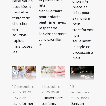
canalisation
Choisir le
fête
bouchée, il
bracelet
d’anniversaire
peut être
idéal pour
pour enfants
tentant de
sa montre
peut rimer avec
chercher
peut
respect de
une
transformer
l’environnement
solution
non
sans sacrifier
rapide,
seulement
le...
mais toutes
le style de
les...
l’accessoire,
mais...
17 novembre
29 octobre
19
2025 00:20
2025 05:46
septembre
Envie de
L'univers des
2025 04:24
transformer
parfums
Dans un