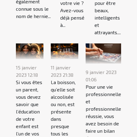
également
votre vie ?
pour être
connue sous le
Avez-vous
beaux,
nom de hernie...
déjà pensé
intelligents
à...
et
attrayants....
15 janvier
11 janvier
9 janvier 2023
2023 12:18
2023 21:38
01:06
Si vous êtes
La boisson,
Pour une vie
un parent,
qu’elle soit
professionnelle
vous devez
alcoolisée
et
savoir que
ou non, est
professionnelle
l’éducation
présente
réussie, vous
de votre
dans
avez besoin de
enfant est
presque
faire un bilan
l’un de vos
tous les