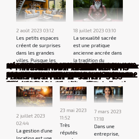
2 août 2023 03:12
18 juillet 2023 03:10
Les petits espaces
La sexualité sacrée
créent de surprises
est une pratique
dans les grandes
ancienne ancrée dans
villes. Puisque les
la tradition du
Le check-in qui change tout :
Comment choisir le forfait
Comment choisir une pièce de
Comment choisir le meilleur
Comment organiser une fête
Comment choisir le bracelet idéal
Comment transformer votre
Comment choisir un parfum
Les étapes clés d'une enquête
Maximiser l'espace dans une petite
Maximiser le plaisir sur l'eau :
Stratégies efficaces pour exceller
Comment choisir le champagne
Comment choisir le bon type de
Choisir le bon matériau pour votre
Guide complet sur les différents
Comment choisir entre fenêtres en
Tendances actuelles dans
Quelle est l’utilité d’un adaptateur
Quels ordinateurs portatifs peut-
Comment choisir sa valise de
Comment visiter New York avec le
C’est quoi le panneau solaire
Move équipement : qu’est-ce que
Piano numérique : lequel convient
Comment améliorer ses finances
Les contes de fées modernes et leur
Quelles astuces pour optimiser
Comment la sexualité sacrée dans
Quelles sont les différentes formes
Quels sont les conseils pour bien
Que faut-il savoir des hôtesses
Comment devenir plus écologique
Quelles sont les activités insolites à
Quels sont les critères de choix d'un
Peut-on aller travailler avec une
Comment la voyance peut aider à
Chapeau : pourquoi en porter ?
Astuces pour mettre en pratique
3 conseils pour déguster un rhum
Le bilan de compétence : pourquoi
Tout savoir sur un ciel de lit bébé
Les stratégies de jeux en ligne de
3 meilleures activités destinées aux
Nos conseils pour écouter de la
Sur quels critères miser pour choisir
Maximisation de votre
Déménagement : comment évaluer
Qu’est-ce qu’une cartouche
Outils du potager : lesquels choisir
Top 3 des meilleures agences de
Généralités sur les fonctions plinko:
Comment s’habiller avec des
Comment choisir votre miroir loft
Les sites de rencontre les plus
Oriad Poitou Charentes: voici tout
Choix et importance d’un oreiller à
Quelques bienfaits du chocolat noir
Comment réussir les paris
La brosse à dents électrique :
Avantages d’une semelle
Quelle assurance pour le jeune
Comment l'électricité affecte-t-
Maintenir sa forme : voici 3 bonnes
Comment bien choisir son
Quelles sont les meilleures
Que faut-il pour travailler dans une
Assurance responsabilité civile
3 Étapes pour bien préparer votre
Quels sont les avantages de l'éco-
Piscine autoportante : ce que vous
En quoi le casino en ligne est-il
Comment lutter efficacement
Comment réaménager son salon ?
Comment préparer son camping
Comment bien choisir son oreiller ?
Quels sont les endroits à visiter une
Photo d’identité : règlements et
Assurance habitation : pourquoi
Que dire sur les projets NFT dans le
Quelles sont les activités à faire
Quels sont les types de jeux
Les deux meilleures banques en
Les meilleurs casinos en ligne en
Meilleures destinations de voyage
Comment organiser un voyage
Comment bien choisir son
Petit récapitulatif sur les meilleurs
Comment jouer blackjack
Les raisons de prendre le CBD le
Comment choisir son métier
Quel est l’intérêt de sortir avec des
Les astuces pour trouver un bon
Pour quelles raisons investir dans
Pourquoi visiter l'Espagne ?
Pourquoi se lancer dans l'achat des
La fraîcheur des fruits et légumes
L'autorisation de voyage
Comment procéder pour trouver le
Pourquoi perdez-vous au casino ?
petits appartements
tantrisme, une voie
anecdotes de voyageurs sur leurs
photobooth idéal pour un bal de
théâtre qui émerveillera toute la
service de dégorgement pour vos
d'anniversaire éco-responsable
pour votre montre ?
manucure à domicile en une œuvre
emblématique pour femmes ?
menée par un détective privé
cuisine : astuces et solutions
choisir sa bouée tractée
dans les épreuves de tri de courrier
idéal pour chaque occasion
structure gonflable pour votre
toiture : conseils d'experts
types de tissus utilisés pour les
aluminium, bois ou PVC pour
l'industrie des photocopieurs
USB ?
on acheter avec moins de 500
voyage ?
Pass Explorer ?
thermique ?
c’est ?
aux débutants ?
personnelles ?
influence sur les jeux pour enfants
l’intérieur d’un petit appartement ?
le tantrisme est-elle utilisée
de gestion locative immobilière ?
choisir son chapeau Bob Ricard ?
d’accueil ?
au quotidien ?
faire en Corse ?
mobilier de bureau d'occasion ?
hernie discale cervicale ?
résoudre les problèmes d'amour ?
l’éducation positive
vieux
s’offrir un tel service ?
cryptomonnaie
enfants en crèche
musique gratuitement
un site de rencontre adultère ?
performance en prêt immobilier
les dépenses qui y sont liées ?
compatible ?
en tant que débutant ?
location de voiture en France
meilleur mini jeu de casino
vêtements musulmans afin d’être
pour sublimer l'intérieur ?
performants destinés aux femmes
ce qu'il faut savoir sur cette
mémoire de forme
sportifs ?
pourquoi en avoir une ?
chauffante
conducteur ?
elle votre cuisine ?
raisons d’avoir un Rameur fitness
assurance auto ?
catégories de jeu casino en ligne ?
compagnie d'assurance ?
professionnelle : qu’en est-il pour
jardin
prêt ?
devez savoir
avantageux que celui physique ?
contre l’arthrose du genou ?
de vacance ?
fois à Marrakech ?
astuces à suivre
souscrire ?
métaverse ?
aux Antilles ?
disponibles sur casino en ligne ?
ligne en 2022
France
au monde
scolaire ?
assurance ?
jeux de casino
wallpaper dans un casino en ligne ?
matin
d'avenir?
femmes mariées ?
partenaire sur un site de rencontre
les petites crypto monnaies ?
biens immobiliers ?
est-elle importante ?
électronique pour voyager au
meilleur service d'impression en
sont tendance...
spirituelle...
hébergements
finissants ?
famille ?
canalisations ?
pour enfants ?
d'art ?
événement
pyjamas et leur entretien
rénover votre maison à Tours
euros ?
comme une voie vers l’illumination
élégant ?
entreprise de nettoyage de fosse
un auto entrepreneur ?
Canada
ligne pour particulier ?
?
23 mai 2023
7 mars 2023
2 juillet 2023
11:52
17:18
02:44
Très
Dans une
La gestion d’une
réputés
entreprise,
location est une