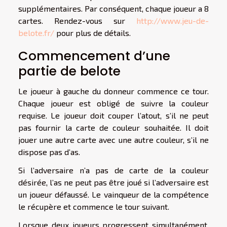
supplémentaires. Par conséquent, chaque joueur a 8
cartes. Rendez-vous sur
http://www.jeu-de-
belote.fr/
pour plus de détails.
Commencement d’une
partie de belote
Le joueur à gauche du donneur commence ce tour.
Chaque joueur est obligé de suivre la couleur
requise. Le joueur doit couper l’atout, s’il ne peut
pas fournir la carte de couleur souhaitée. Il doit
jouer une autre carte avec une autre couleur, s’il ne
dispose pas d’as.
Si l’adversaire n’a pas de carte de la couleur
désirée, l’as ne peut pas être joué si l’adversaire est
un joueur défaussé. Le vainqueur de la compétence
le récupère et commence le tour suivant.
Lorsque deux joueurs progressent simultanément,