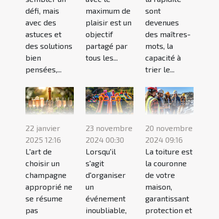
défi, mais
maximum de
sont
avec des
plaisir est un
devenues
astuces et
objectif
des maîtres-
des solutions
partagé par
mots, la
bien
tous les...
capacité à
pensées,...
trier le...
22 janvier
23 novembre
20 novembre
2025 12:16
2024 00:30
2024 09:16
L'art de
Lorsqu'il
La toiture est
choisir un
s'agit
la couronne
champagne
d'organiser
de votre
approprié ne
un
maison,
se résume
événement
garantissant
pas
inoubliable,
protection et