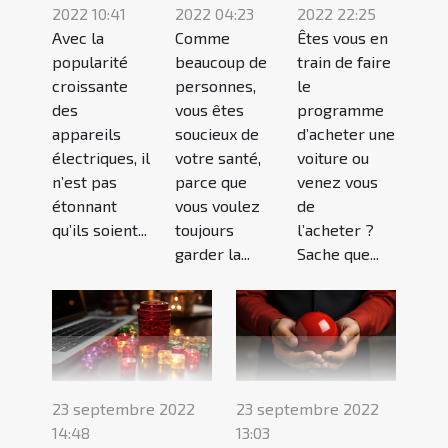
2022 10:41
2022 04:23
2022 22:25
Avec la
Comme
Êtes vous en
popularité
beaucoup de
train de faire
croissante
personnes,
le
des
vous êtes
programme
appareils
soucieux de
d’acheter une
électriques, il
votre santé,
voiture ou
n’est pas
parce que
venez vous
étonnant
vous voulez
de
qu’ils soient...
toujours
l’acheter ?
garder la...
Sache que...
23 septembre 2022
23 septembre 2022
14:48
13:03