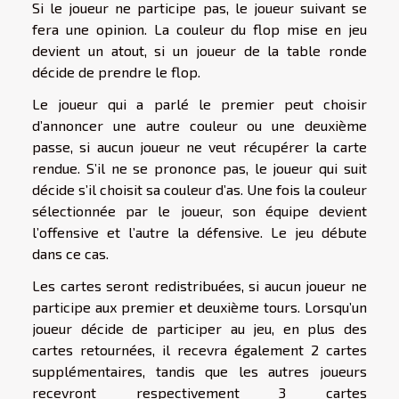
Si le joueur ne participe pas, le joueur suivant se
fera une opinion. La couleur du flop mise en jeu
devient un atout, si un joueur de la table ronde
décide de prendre le flop.
Le joueur qui a parlé le premier peut choisir
d’annoncer une autre couleur ou une deuxième
passe, si aucun joueur ne veut récupérer la carte
rendue. S’il ne se prononce pas, le joueur qui suit
décide s’il choisit sa couleur d’as. Une fois la couleur
sélectionnée par le joueur, son équipe devient
l’offensive et l’autre la défensive. Le jeu débute
dans ce cas.
Les cartes seront redistribuées, si aucun joueur ne
participe aux premier et deuxième tours. Lorsqu’un
joueur décide de participer au jeu, en plus des
cartes retournées, il recevra également 2 cartes
supplémentaires, tandis que les autres joueurs
recevront respectivement 3 cartes