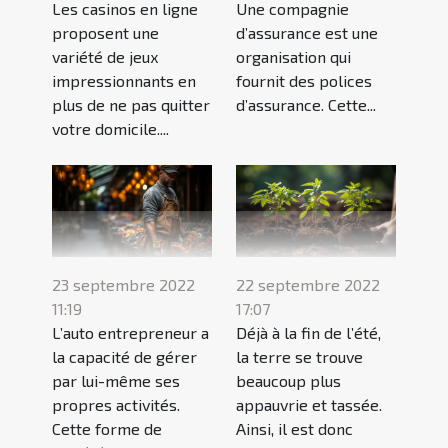
Les casinos en ligne
Une compagnie
proposent une
d’assurance est une
variété de jeux
organisation qui
impressionnants en
fournit des polices
plus de ne pas quitter
d’assurance. Cette...
votre domicile....
23 septembre 2022
22 septembre 2022
11:19
17:07
L’auto entrepreneur a
Déjà à la fin de l’été,
la capacité de gérer
la terre se trouve
par lui-même ses
beaucoup plus
propres activités.
appauvrie et tassée.
Cette forme de
Ainsi, il est donc