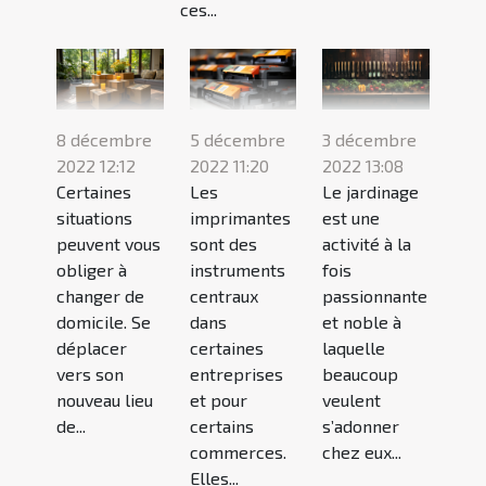
ces...
8 décembre
5 décembre
3 décembre
2022 12:12
2022 11:20
2022 13:08
Certaines
Les
Le jardinage
situations
imprimantes
est une
peuvent vous
sont des
activité à la
obliger à
instruments
fois
changer de
centraux
passionnante
domicile. Se
dans
et noble à
déplacer
certaines
laquelle
vers son
entreprises
beaucoup
nouveau lieu
et pour
veulent
de...
certains
s’adonner
commerces.
chez eux...
Elles...