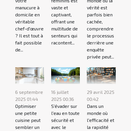
votre
féminins est
monde où la
manucure à
vaste et
vérité est
domicile en
captivant,
parfois bien
véritable
offrant une
cachée,
chef-d'œuvre
multitude de
comprendre
? Il est tout à
senteurs qui
le processus
fait possible
racontent...
derrière une
de...
enquête
privée peut...
6 septembre
16 juillet
29 avril 2025
2025 01:44
2025 00:36
00:42
Optimiser
S'évader sur
Dans un
une petite
l'eau en toute
monde où
cuisine peut
sécurité et
l'efficacité et
sembler un
avec le
la rapidité