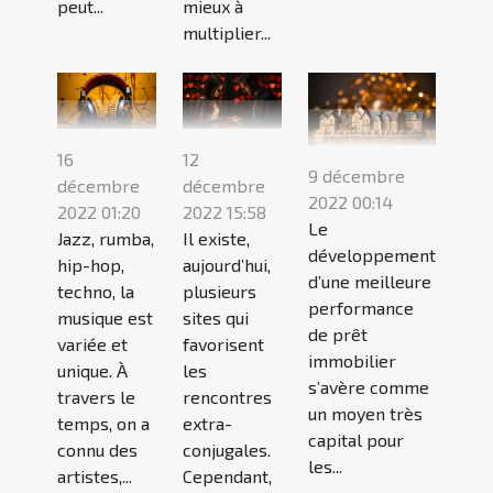
peut...
mieux à
multiplier...
16
12
9 décembre
décembre
décembre
2022 00:14
2022 01:20
2022 15:58
Le
Jazz, rumba,
Il existe,
développement
hip-hop,
aujourd’hui,
d’une meilleure
techno, la
plusieurs
performance
musique est
sites qui
de prêt
variée et
favorisent
immobilier
unique. À
les
s’avère comme
travers le
rencontres
un moyen très
temps, on a
extra-
capital pour
connu des
conjugales.
les...
artistes,...
Cependant,