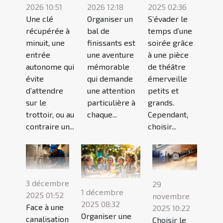
2026 10:51
2026 12:18
2025 02:36
Une clé
Organiser un
S’évader le
récupérée à
bal de
temps d’une
minuit, une
finissants est
soirée grâce
entrée
une aventure
à une pièce
autonome qui
mémorable
de théâtre
évite
qui demande
émerveille
d’attendre
une attention
petits et
sur le
particulière à
grands.
trottoir, ou au
chaque...
Cependant,
contraire un...
choisir...
3 décembre
29
1 décembre
2025 01:52
novembre
2025 08:32
Face à une
2025 10:22
Organiser une
canalisation
Choisir le