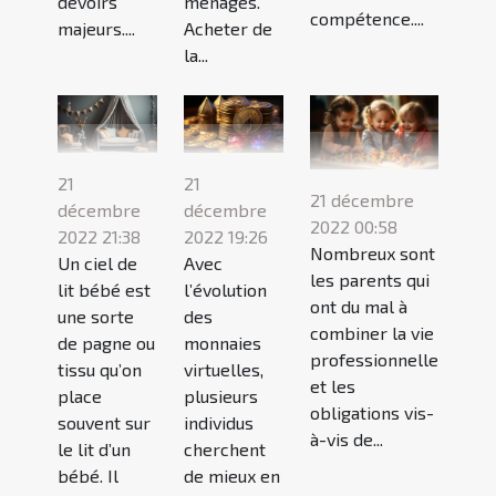
devoirs
ménages.
compétence....
majeurs....
Acheter de
la...
21
21
21 décembre
décembre
décembre
2022 00:58
2022 21:38
2022 19:26
Nombreux sont
Un ciel de
Avec
les parents qui
lit bébé est
l’évolution
ont du mal à
une sorte
des
combiner la vie
de pagne ou
monnaies
professionnelle
tissu qu’on
virtuelles,
et les
place
plusieurs
obligations vis-
souvent sur
individus
à-vis de...
le lit d’un
cherchent
bébé. Il
de mieux en