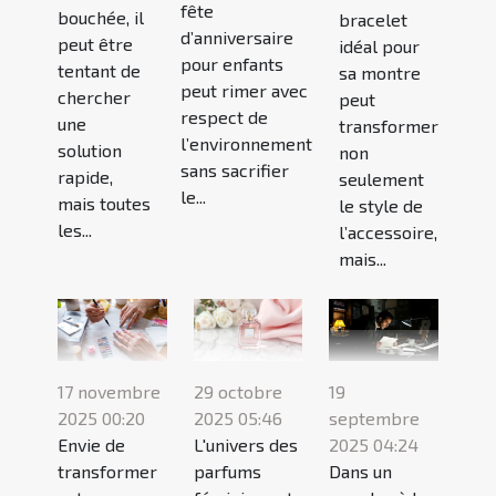
fête
bouchée, il
bracelet
d’anniversaire
peut être
idéal pour
pour enfants
tentant de
sa montre
peut rimer avec
chercher
peut
respect de
une
transformer
l’environnement
solution
non
sans sacrifier
rapide,
seulement
le...
mais toutes
le style de
les...
l’accessoire,
mais...
17 novembre
29 octobre
19
2025 00:20
2025 05:46
septembre
Envie de
L'univers des
2025 04:24
transformer
parfums
Dans un