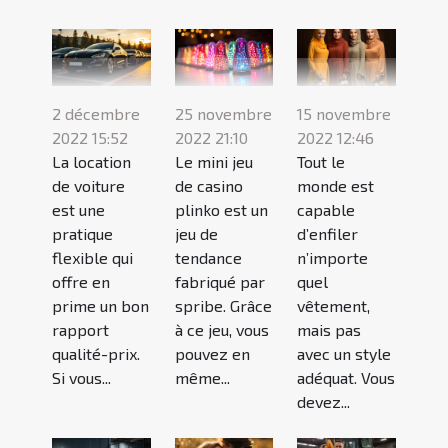
2 décembre
25 novembre
15 novembre
2022 15:52
2022 21:10
2022 12:46
La location
Le mini jeu
Tout le
de voiture
de casino
monde est
est une
plinko est un
capable
pratique
jeu de
d’enfiler
flexible qui
tendance
n’importe
offre en
fabriqué par
quel
prime un bon
spribe. Grâce
vêtement,
rapport
à ce jeu, vous
mais pas
qualité-prix.
pouvez en
avec un style
Si vous...
même...
adéquat. Vous
devez...