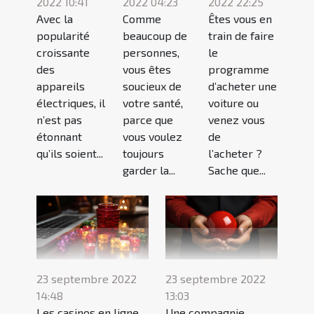
2022 10:41
2022 04:23
2022 22:25
Avec la
Comme
Êtes vous en
popularité
beaucoup de
train de faire
croissante
personnes,
le
des
vous êtes
programme
appareils
soucieux de
d’acheter une
électriques, il
votre santé,
voiture ou
n’est pas
parce que
venez vous
étonnant
vous voulez
de
qu’ils soient...
toujours
l’acheter ?
garder la...
Sache que...
23 septembre 2022
23 septembre 2022
14:48
13:03
Les casinos en ligne
Une compagnie