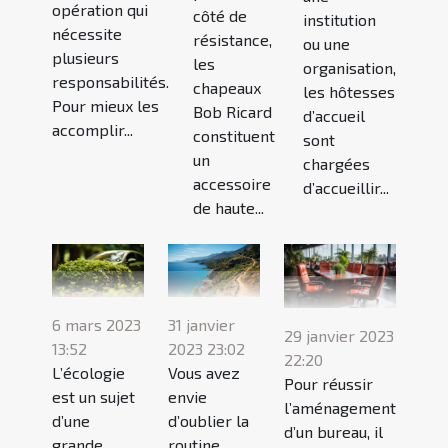
opération qui
côté de
institution
nécessite
résistance,
ou une
plusieurs
les
organisation,
responsabilités.
chapeaux
les hôtesses
Pour mieux les
Bob Ricard
d’accueil
accomplir...
constituent
sont
un
chargées
accessoire
d’accueillir...
de haute...
6 mars 2023
31 janvier
29 janvier 2023
13:52
2023 23:02
22:20
L’écologie
Vous avez
Pour réussir
est un sujet
envie
l’aménagement
d’une
d’oublier la
d’un bureau, il
grande
routine