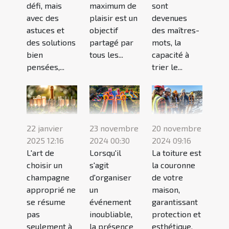
défi, mais
maximum de
sont
avec des
plaisir est un
devenues
astuces et
objectif
des maîtres-
des solutions
partagé par
mots, la
bien
tous les...
capacité à
pensées,...
trier le...
22 janvier
23 novembre
20 novembre
2025 12:16
2024 00:30
2024 09:16
L'art de
Lorsqu'il
La toiture est
choisir un
s'agit
la couronne
champagne
d'organiser
de votre
approprié ne
un
maison,
se résume
événement
garantissant
pas
inoubliable,
protection et
seulement à
la présence
esthétique.