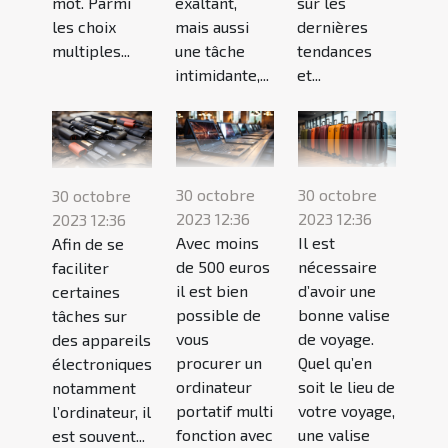
sur les
mot. Parmi
exaltant,
dernières
les choix
mais aussi
tendances
multiples...
une tâche
et...
intimidante,...
30 octobre
30 octobre
30 octobre
2023 12:36
2023 12:36
2023 12:36
Avec moins
Il est
Afin de se
de 500 euros
nécessaire
faciliter
il est bien
d’avoir une
certaines
possible de
bonne valise
tâches sur
vous
de voyage.
des appareils
procurer un
Quel qu’en
électroniques
ordinateur
soit le lieu de
notamment
portatif multi
votre voyage,
l’ordinateur, il
fonction avec
une valise
est souvent...