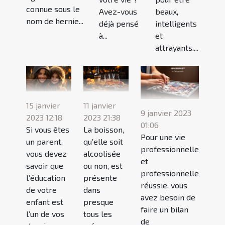
connue sous le
Avez-vous
beaux,
nom de hernie...
déjà pensé
intelligents
à...
et
attrayants....
15 janvier
11 janvier
9 janvier 2023
2023 12:18
2023 21:38
01:06
Si vous êtes
La boisson,
Pour une vie
un parent,
qu’elle soit
professionnelle
vous devez
alcoolisée
et
savoir que
ou non, est
professionnelle
l’éducation
présente
réussie, vous
de votre
dans
avez besoin de
enfant est
presque
faire un bilan
l’un de vos
tous les
de