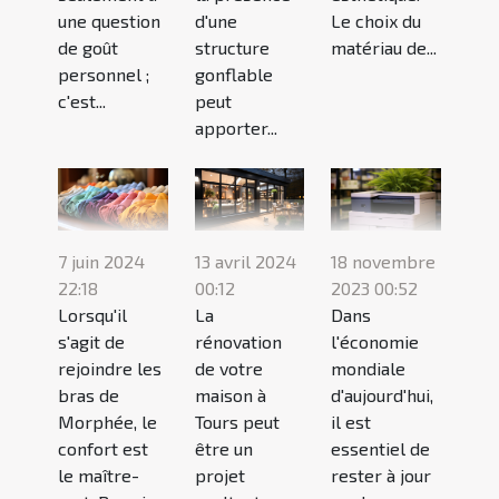
une question
d'une
Le choix du
de goût
structure
matériau de...
personnel ;
gonflable
c'est...
peut
apporter...
18 novembre
7 juin 2024
13 avril 2024
2023 00:52
22:18
00:12
Dans
Lorsqu'il
La
l'économie
s'agit de
rénovation
mondiale
rejoindre les
de votre
d'aujourd'hui,
bras de
maison à
il est
Morphée, le
Tours peut
essentiel de
confort est
être un
rester à jour
le maître-
projet