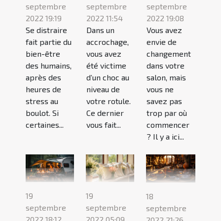
septembre
septembre
septembre
2022 19:19
2022 11:54
2022 19:08
Se distraire
Dans un
Vous avez
fait partie du
accrochage,
envie de
bien-être
vous avez
changement
des humains,
été victime
dans votre
après des
d’un choc au
salon, mais
heures de
niveau de
vous ne
stress au
votre rotule.
savez pas
boulot. Si
Ce dernier
trop par où
certaines...
vous fait...
commencer
? Il y a ici...
19
19
18
septembre
septembre
septembre
2022 18:12
2022 05:09
2022 21:26