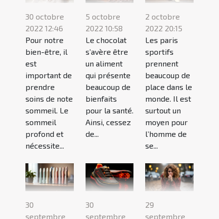
30 octobre
5 octobre
2 octobre
2022 12:46
2022 10:58
2022 20:15
Pour notre
Le chocolat
Les paris
bien-être, il
s’avère être
sportifs
est
un aliment
prennent
important de
qui présente
beaucoup de
prendre
beaucoup de
place dans le
soins de note
bienfaits
monde. Il est
sommeil. Le
pour la santé.
surtout un
sommeil
Ainsi, cessez
moyen pour
profond et
de...
l’homme de
nécessite...
se...
30
30
29
septembre
septembre
septembre