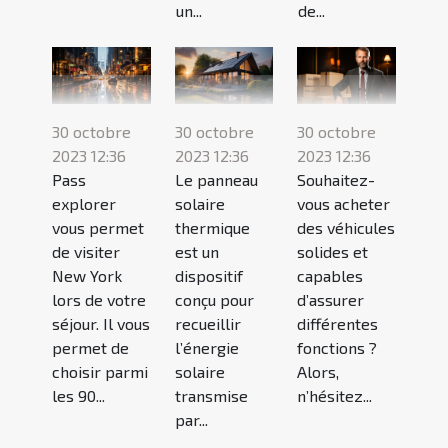
un...
de...
30 octobre
30 octobre
30 octobre
2023 12:36
2023 12:36
2023 12:36
Pass
Le panneau
Souhaitez-
explorer
solaire
vous acheter
vous permet
thermique
des véhicules
de visiter
est un
solides et
New York
dispositif
capables
lors de votre
conçu pour
d’assurer
séjour. Il vous
recueillir
différentes
permet de
l’énergie
fonctions ?
choisir parmi
solaire
Alors,
les 90...
transmise
n’hésitez...
par...