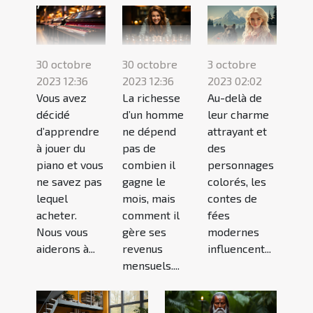
30 octobre
30 octobre
3 octobre
2023 12:36
2023 12:36
2023 02:02
Vous avez
La richesse
Au-delà de
décidé
d’un homme
leur charme
d’apprendre
ne dépend
attrayant et
à jouer du
pas de
des
piano et vous
combien il
personnages
ne savez pas
gagne le
colorés, les
lequel
mois, mais
contes de
acheter.
comment il
fées
Nous vous
gère ses
modernes
aiderons à...
revenus
influencent...
mensuels....