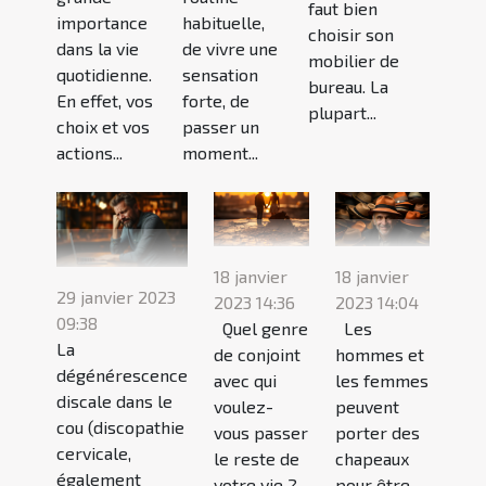
faut bien
importance
habituelle,
choisir son
dans la vie
de vivre une
mobilier de
quotidienne.
sensation
bureau. La
En effet, vos
forte, de
plupart...
choix et vos
passer un
actions...
moment...
18 janvier
18 janvier
29 janvier 2023
2023 14:36
2023 14:04
09:38
Quel genre
Les
La
de conjoint
hommes et
dégénérescence
avec qui
les femmes
discale dans le
voulez-
peuvent
cou (discopathie
vous passer
porter des
cervicale,
le reste de
chapeaux
également
votre vie ?
pour être