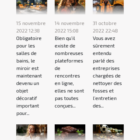
15 novembre
14 novembre
31 octobre
2022 12:38
2022 15:08
2022 22:48
Obligatoire
Bien qu’il
Vous avez
pour les
existe de
sûrement
salles de
nombreuses
entendu
bains, le
plateformes
parlé des
miroir est
de
entreprises
maintenant
rencontres
chargées de
devenu un
en ligne,
nettoyer des
objet
elles ne sont
fosses et
décoratif
pas toutes
l’entretien
important
conçues...
des...
pour...