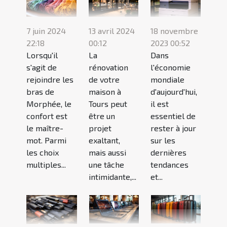
18 novembre
7 juin 2024
13 avril 2024
2023 00:52
22:18
00:12
Dans
Lorsqu'il
La
l'économie
s'agit de
rénovation
mondiale
rejoindre les
de votre
d'aujourd'hui,
bras de
maison à
il est
Morphée, le
Tours peut
essentiel de
confort est
être un
rester à jour
le maître-
projet
sur les
mot. Parmi
exaltant,
dernières
les choix
mais aussi
tendances
multiples...
une tâche
et...
intimidante,...