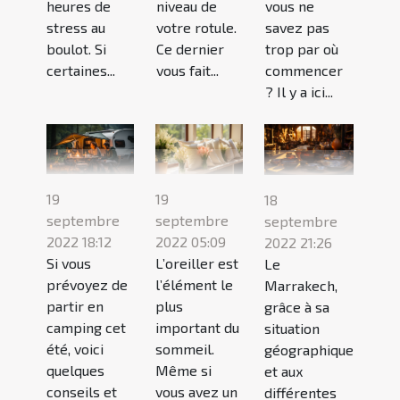
heures de
niveau de
vous ne
stress au
votre rotule.
savez pas
boulot. Si
Ce dernier
trop par où
certaines...
vous fait...
commencer
? Il y a ici...
19
19
18
septembre
septembre
septembre
2022 18:12
2022 05:09
2022 21:26
Si vous
L’oreiller est
Le
prévoyez de
l’élément le
Marrakech,
partir en
plus
grâce à sa
camping cet
important du
situation
été, voici
sommeil.
géographique
quelques
Même si
et aux
conseils et
vous avez un
différentes