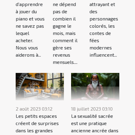
d’apprendre
ne dépend
attrayant et
à jouer du
pas de
des
piano et vous
combien il
personnages
ne savez pas
gagne le
colorés, les
lequel
mois, mais
contes de
acheter.
comment il
fées
Nous vous
gère ses
modernes
aiderons à...
revenus
influencent...
mensuels....
2 août 2023 03:12
18 juillet 2023 03:10
Les petits espaces
La sexualité sacrée
créent de surprises
est une pratique
dans les grandes
ancienne ancrée dans