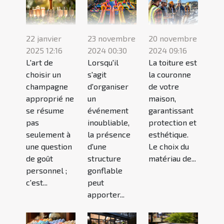
22 janvier
23 novembre
20 novembre
2025 12:16
2024 00:30
2024 09:16
L'art de
Lorsqu'il
La toiture est
choisir un
s'agit
la couronne
champagne
d'organiser
de votre
approprié ne
un
maison,
se résume
événement
garantissant
pas
inoubliable,
protection et
seulement à
la présence
esthétique.
une question
d'une
Le choix du
de goût
structure
matériau de...
personnel ;
gonflable
c'est...
peut
apporter...