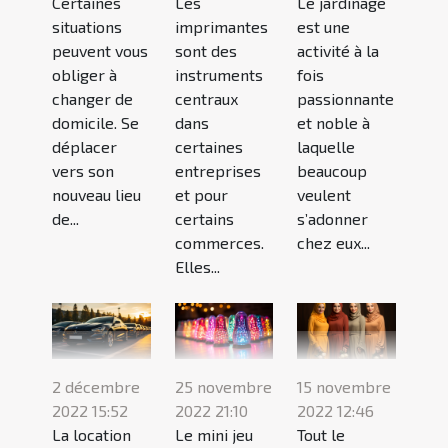
Certaines
Les
Le jardinage
situations
imprimantes
est une
peuvent vous
sont des
activité à la
obliger à
instruments
fois
changer de
centraux
passionnante
domicile. Se
dans
et noble à
déplacer
certaines
laquelle
vers son
entreprises
beaucoup
nouveau lieu
et pour
veulent
de...
certains
s’adonner
commerces.
chez eux...
Elles...
2 décembre
25 novembre
15 novembre
2022 15:52
2022 21:10
2022 12:46
La location
Le mini jeu
Tout le