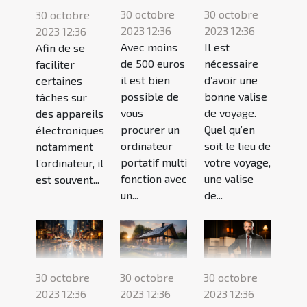
30 octobre
30 octobre
30 octobre
2023 12:36
2023 12:36
2023 12:36
Avec moins
Il est
Afin de se
de 500 euros
nécessaire
faciliter
il est bien
d’avoir une
certaines
possible de
bonne valise
tâches sur
vous
de voyage.
des appareils
procurer un
Quel qu’en
électroniques
ordinateur
soit le lieu de
notamment
portatif multi
votre voyage,
l’ordinateur, il
fonction avec
une valise
est souvent...
un...
de...
30 octobre
30 octobre
30 octobre
2023 12:36
2023 12:36
2023 12:36