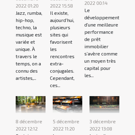
2022 00:14
2022 01:20
2022 15:58
Le
Jazz, rumba,
Il existe,
développement
hip-hop,
aujourd’hui,
d’une meilleure
techno, la
plusieurs
performance
musique est
sites qui
de prêt
variée et
favorisent
immobilier
unique. À
les
s’avère comme
travers le
rencontres
un moyen très
temps, on a
extra-
capital pour
connu des
conjugales.
les...
artistes,...
Cependant,
ces...
8 décembre
5 décembre
3 décembre
2022 12:12
2022 11:20
2022 13:08