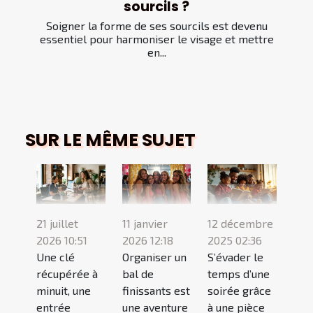
sourcils ?
Soigner la forme de ses sourcils est devenu
essentiel pour harmoniser le visage et mettre
en...
SUR LE MÊME SUJET
21 juillet
11 janvier
12 décembre
2026 10:51
2026 12:18
2025 02:36
Une clé
Organiser un
S’évader le
récupérée à
bal de
temps d’une
minuit, une
finissants est
soirée grâce
entrée
une aventure
à une pièce