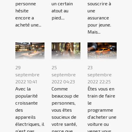
personne
un certain
souscrire à
hésite
atout au
une
encore a
pied....
assurance
acheté une...
pour jeune.
Mais...
29
25
23
septembre
septembre
septembre
2022 10:41
2022 04:23
2022 22:25
Avec la
Comme
Êtes vous en
popularité
beaucoup de
train de faire
croissante
personnes,
le
des
vous êtes
programme
appareils
soucieux de
d’acheter une
électriques, il
votre santé,
voiture ou
n’est pas
parce que
venez vous