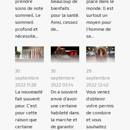
prendre
beaucoup de
place dans le
soins de note
bienfaits
monde. Il est
sommeil. Le
pour la santé.
surtout un
sommeil
Ainsi, cessez
moyen pour
profond et
de...
l’homme de
nécessite...
se...
30
30
29
septembre
septembre
septembre
2022 11:28
2022 05:14
2022 12:42
La nouveauté
On a souvent
Vous venez
fait souvent
envie d’avoir
d’obtenir
peur. C’est
une certaine
votre permis
pour cette
habileté dans
de conduire
raison que
la marche et
et vous
certaine
de garantir
souhaitez