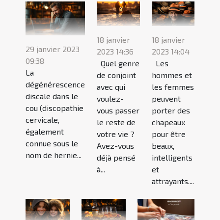
18 janvier
18 janvier
29 janvier 2023
2023 14:36
2023 14:04
09:38
Quel genre
Les
La
de conjoint
hommes et
dégénérescence
avec qui
les femmes
discale dans le
voulez-
peuvent
cou (discopathie
vous passer
porter des
cervicale,
le reste de
chapeaux
également
votre vie ?
pour être
connue sous le
Avez-vous
beaux,
nom de hernie...
déjà pensé
intelligents
à...
et
attrayants....