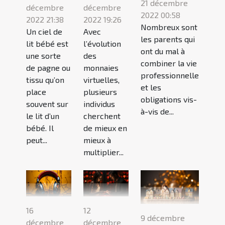
21 décembre
décembre
décembre
2022 00:58
2022 21:38
2022 19:26
Nombreux sont
Un ciel de
Avec
les parents qui
lit bébé est
l’évolution
ont du mal à
une sorte
des
combiner la vie
de pagne ou
monnaies
professionnelle
tissu qu’on
virtuelles,
et les
place
plusieurs
obligations vis-
souvent sur
individus
à-vis de...
le lit d’un
cherchent
bébé. Il
de mieux en
peut...
mieux à
multiplier...
16
12
9 décembre
décembre
décembre