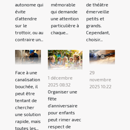
autonome qui
mémorable
de théâtre
évite
qui demande
émerveille
d’attendre
une attention
petits et
sur le
particulière à
grands.
trottoir, ou au
chaque...
Cependant,
contraire un...
choisir...
Face à une
29
1 décembre
canalisation
novembre
2025 08:32
bouchée, il
2025 10:22
Organiser une
peut être
fête
tentant de
d’anniversaire
chercher
pour enfants
une solution
peut rimer avec
rapide, mais
respect de
toutes les...