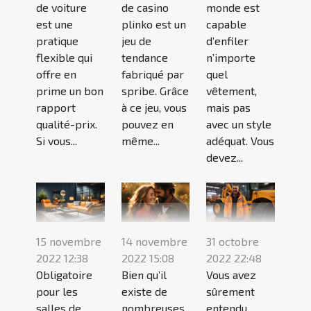
de voiture
de casino
monde est
est une
plinko est un
capable
pratique
jeu de
d’enfiler
flexible qui
tendance
n’importe
offre en
fabriqué par
quel
prime un bon
spribe. Grâce
vêtement,
rapport
à ce jeu, vous
mais pas
qualité-prix.
pouvez en
avec un style
Si vous...
même...
adéquat. Vous
devez...
15 novembre
14 novembre
31 octobre
2022 12:38
2022 15:08
2022 22:48
Obligatoire
Bien qu’il
Vous avez
pour les
existe de
sûrement
salles de
nombreuses
entendu