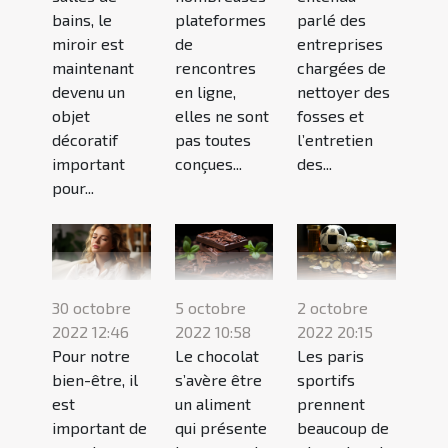
bains, le
plateformes
parlé des
miroir est
de
entreprises
maintenant
rencontres
chargées de
devenu un
en ligne,
nettoyer des
objet
elles ne sont
fosses et
décoratif
pas toutes
l’entretien
important
conçues...
des...
pour...
30 octobre
5 octobre
2 octobre
2022 12:46
2022 10:58
2022 20:15
Pour notre
Le chocolat
Les paris
bien-être, il
s’avère être
sportifs
est
un aliment
prennent
important de
qui présente
beaucoup de