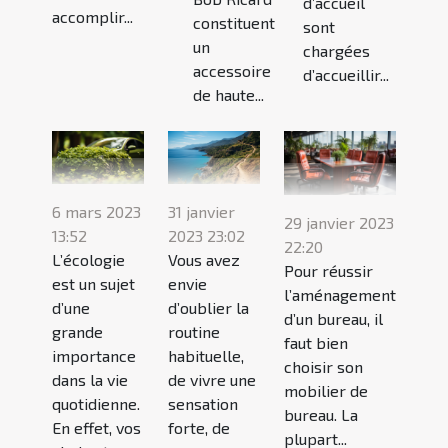
d’accueil
accomplir...
constituent
sont
un
chargées
accessoire
d’accueillir...
de haute...
6 mars 2023
31 janvier
29 janvier 2023
13:52
2023 23:02
22:20
L’écologie
Vous avez
Pour réussir
est un sujet
envie
l’aménagement
d’une
d’oublier la
d’un bureau, il
grande
routine
faut bien
importance
habituelle,
choisir son
dans la vie
de vivre une
mobilier de
quotidienne.
sensation
bureau. La
En effet, vos
forte, de
plupart...