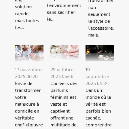
transformer
l’environnement
solution
non
sans sacrifier
rapide,
seulement
le...
mais toutes
le style de
les...
l’accessoire,
mais...
17 novembre
29 octobre
19
2025 00:20
2025 05:46
septembre
Envie de
L'univers des
2025 04:24
transformer
parfums
Dans un
votre
féminins est
monde où la
manucure à
vaste et
vérité est
domicile en
captivant,
parfois bien
véritable
offrant une
cachée,
chef-d'œuvre
multitude de
comprendre