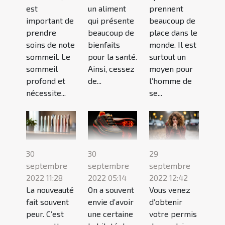
est
un aliment
prennent
important de
qui présente
beaucoup de
prendre
beaucoup de
place dans le
soins de note
bienfaits
monde. Il est
sommeil. Le
pour la santé.
surtout un
sommeil
Ainsi, cessez
moyen pour
profond et
de...
l’homme de
nécessite...
se...
30
30
29
septembre
septembre
septembre
2022 11:28
2022 05:14
2022 12:42
La nouveauté
On a souvent
Vous venez
fait souvent
envie d’avoir
d’obtenir
peur. C’est
une certaine
votre permis