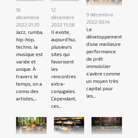
16
12
9 décembre
décembre
décembre
2022 00:14
2022 01:20
2022 15:58
Le
Jazz, rumba,
Il existe,
développement
hip-hop,
aujourd’hui,
d’une meilleure
techno, la
plusieurs
performance
musique est
sites qui
de prêt
variée et
favorisent
immobilier
unique. À
les
s’avère comme
travers le
rencontres
un moyen très
temps, on a
extra-
capital pour
connu des
conjugales.
les...
artistes,...
Cependant,
ces...