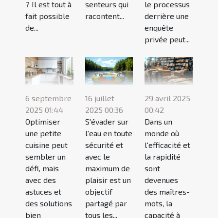
? Il est tout à
senteurs qui
le processus
fait possible
racontent...
derrière une
de...
enquête
privée peut...
6 septembre
16 juillet
29 avril 2025
2025 01:44
2025 00:36
00:42
Optimiser
S'évader sur
Dans un
une petite
l'eau en toute
monde où
cuisine peut
sécurité et
l'efficacité et
sembler un
avec le
la rapidité
défi, mais
maximum de
sont
avec des
plaisir est un
devenues
astuces et
objectif
des maîtres-
des solutions
partagé par
mots, la
bien
tous les...
capacité à