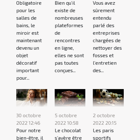
Obligatoire
Bien qu’il
Vous avez
pour les
existe de
sûrement
salles de
nombreuses
entendu
bains, le
plateformes
parlé des
miroir est
de
entreprises
maintenant
rencontres
chargées de
devenu un
en ligne,
nettoyer des
objet
elles ne sont
fosses et
décoratif
pas toutes
l’entretien
important
conçues...
des...
pour...
30 octobre
5 octobre
2 octobre
2022 12:46
2022 10:58
2022 20:15
Pour notre
Le chocolat
Les paris
bien-être, il
s’avère être
sportifs