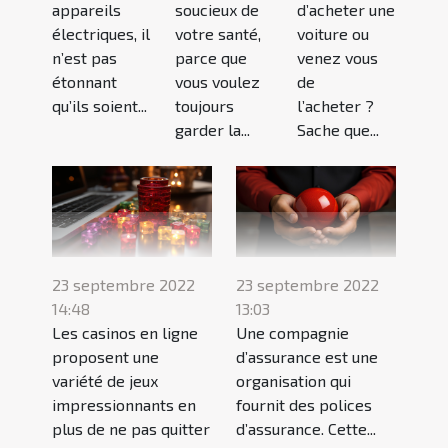
appareils
soucieux de
d’acheter une
électriques, il
votre santé,
voiture ou
n’est pas
parce que
venez vous
étonnant
vous voulez
de
qu’ils soient...
toujours
l’acheter ?
garder la...
Sache que...
23 septembre 2022
23 septembre 2022
14:48
13:03
Les casinos en ligne
Une compagnie
proposent une
d’assurance est une
variété de jeux
organisation qui
impressionnants en
fournit des polices
plus de ne pas quitter
d’assurance. Cette...