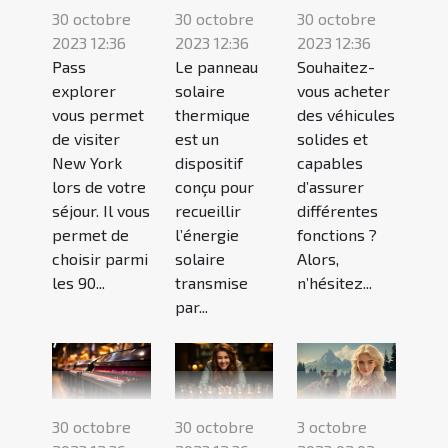
30 octobre
30 octobre
30 octobre
2023 12:36
2023 12:36
2023 12:36
Pass
Le panneau
Souhaitez-
explorer
solaire
vous acheter
vous permet
thermique
des véhicules
de visiter
est un
solides et
New York
dispositif
capables
lors de votre
conçu pour
d’assurer
séjour. Il vous
recueillir
différentes
permet de
l’énergie
fonctions ?
choisir parmi
solaire
Alors,
les 90...
transmise
n’hésitez...
par...
30 octobre
30 octobre
3 octobre