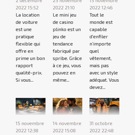
2 décembre
25 novembre
15 novembre
2022 15:52
2022 21:10
2022 12:46
La location
Le mini jeu
Tout le
de voiture
de casino
monde est
est une
plinko est un
capable
pratique
jeu de
d’enfiler
flexible qui
tendance
n’importe
offre en
fabriqué par
quel
prime un bon
spribe. Grâce
vêtement,
rapport
à ce jeu, vous
mais pas
qualité-prix.
pouvez en
avec un style
Si vous...
même...
adéquat. Vous
devez...
15 novembre
14 novembre
31 octobre
2022 12:38
2022 15:08
2022 22:48