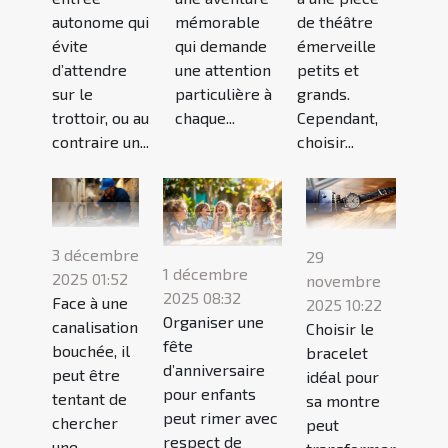
autonome qui
mémorable
de théâtre
évite
qui demande
émerveille
d’attendre
une attention
petits et
sur le
particulière à
grands.
trottoir, ou au
chaque...
Cependant,
contraire un...
choisir...
3 décembre
29
1 décembre
2025 01:52
novembre
2025 08:32
Face à une
2025 10:22
Organiser une
canalisation
Choisir le
fête
bouchée, il
bracelet
d’anniversaire
peut être
idéal pour
pour enfants
tentant de
sa montre
peut rimer avec
chercher
peut
respect de
une