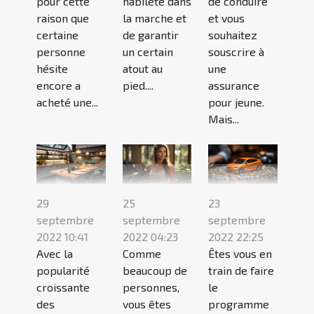
pour cette
habileté dans
de conduire
raison que
la marche et
et vous
certaine
de garantir
souhaitez
personne
un certain
souscrire à
hésite
atout au
une
encore a
pied....
assurance
acheté une...
pour jeune.
Mais...
29
25
23
septembre
septembre
septembre
2022 10:41
2022 04:23
2022 22:25
Avec la
Comme
Êtes vous en
popularité
beaucoup de
train de faire
croissante
personnes,
le
des
vous êtes
programme