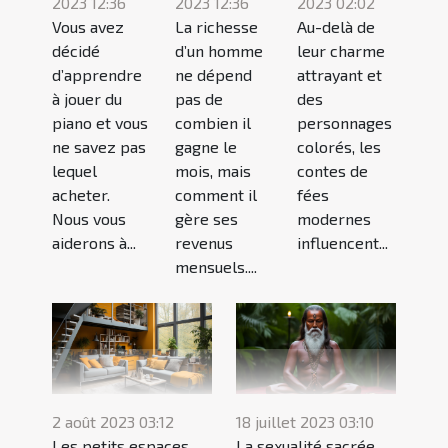
2023 12:36
2023 12:36
2023 02:02
Vous avez
La richesse
Au-delà de
décidé
d’un homme
leur charme
d’apprendre
ne dépend
attrayant et
à jouer du
pas de
des
piano et vous
combien il
personnages
ne savez pas
gagne le
colorés, les
lequel
mois, mais
contes de
acheter.
comment il
fées
Nous vous
gère ses
modernes
aiderons à...
revenus
influencent...
mensuels....
2 août 2023 03:12
18 juillet 2023 03:10
Les petits espaces
La sexualité sacrée