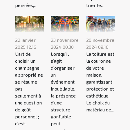
pensées,...
trier le...
22 janvier
23 novembre
20 novembre
2025 12:16
2024 00:30
2024 09:16
L'art de
Lorsqu'il
La toiture est
choisir un
s'agit
la couronne
champagne
d'organiser
de votre
approprié ne
un
maison,
se résume
événement
garantissant
pas
inoubliable,
protection et
seulement à
la présence
esthétique.
une question
d'une
Le choix du
de goût
structure
matériau de...
personnel ;
gonflable
c'est...
peut