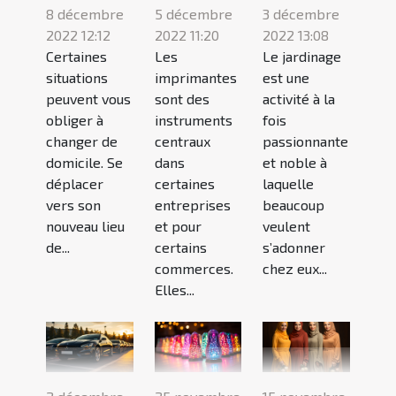
8 décembre
5 décembre
3 décembre
2022 12:12
2022 11:20
2022 13:08
Certaines
Les
Le jardinage
situations
imprimantes
est une
peuvent vous
sont des
activité à la
obliger à
instruments
fois
changer de
centraux
passionnante
domicile. Se
dans
et noble à
déplacer
certaines
laquelle
vers son
entreprises
beaucoup
nouveau lieu
et pour
veulent
de...
certains
s’adonner
commerces.
chez eux...
Elles...