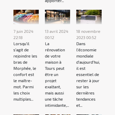
apporter...
18 novembre
7 juin 2024
13 avril 2024
2023 00:52
22:18
00:12
Dans
Lorsqu'il
La
l'économie
s'agit de
rénovation
mondiale
rejoindre les
de votre
d'aujourd'hui,
bras de
maison à
il est
Morphée, le
Tours peut
essentiel de
confort est
être un
rester à jour
le maître-
projet
sur les
mot. Parmi
exaltant,
dernières
les choix
mais aussi
tendances
multiples...
une tâche
et...
intimidante,...