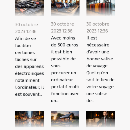
30 octobre
30 octobre
30 octobre
2023 12:36
2023 12:36
2023 12:36
Avec moins
Il est
Afin de se
de 500 euros
nécessaire
faciliter
il est bien
d’avoir une
certaines
possible de
bonne valise
tâches sur
vous
de voyage.
des appareils
procurer un
Quel qu’en
électroniques
ordinateur
soit le lieu de
notamment
portatif multi
votre voyage,
l’ordinateur, il
fonction avec
une valise
est souvent...
un...
de...