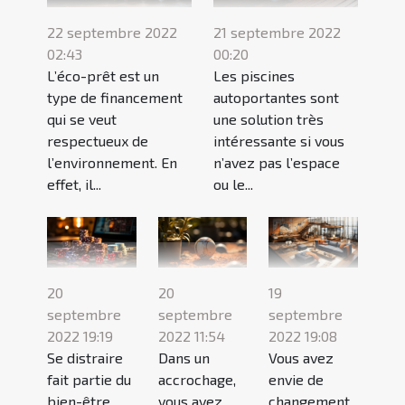
22 septembre 2022
21 septembre 2022
02:43
00:20
L’éco-prêt est un
Les piscines
type de financement
autoportantes sont
qui se veut
une solution très
respectueux de
intéressante si vous
l’environnement. En
n’avez pas l’espace
effet, il...
ou le...
20
20
19
septembre
septembre
septembre
2022 19:19
2022 11:54
2022 19:08
Se distraire
Dans un
Vous avez
fait partie du
accrochage,
envie de
bien-être
vous avez
changement