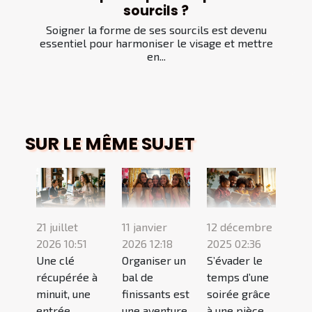
sourcils ?
Soigner la forme de ses sourcils est devenu
essentiel pour harmoniser le visage et mettre
en...
SUR LE MÊME SUJET
21 juillet
11 janvier
12 décembre
2026 10:51
2026 12:18
2025 02:36
Une clé
Organiser un
S’évader le
récupérée à
bal de
temps d’une
minuit, une
finissants est
soirée grâce
entrée
une aventure
à une pièce