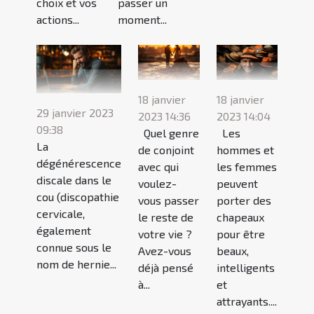
choix et vos
passer un
actions...
moment...
18 janvier
18 janvier
29 janvier 2023
2023 14:36
2023 14:04
09:38
Quel genre
Les
La
de conjoint
hommes et
dégénérescence
avec qui
les femmes
discale dans le
voulez-
peuvent
cou (discopathie
vous passer
porter des
cervicale,
le reste de
chapeaux
également
votre vie ?
pour être
connue sous le
Avez-vous
beaux,
nom de hernie...
déjà pensé
intelligents
à...
et
attrayants....