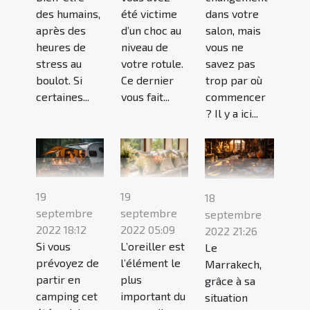
des humains,
été victime
dans votre
après des
d’un choc au
salon, mais
heures de
niveau de
vous ne
stress au
votre rotule.
savez pas
boulot. Si
Ce dernier
trop par où
certaines...
vous fait...
commencer
? Il y a ici...
19
19
18
septembre
septembre
septembre
2022 18:12
2022 05:09
2022 21:26
Si vous
L’oreiller est
Le
prévoyez de
l’élément le
Marrakech,
partir en
plus
grâce à sa
camping cet
important du
situation