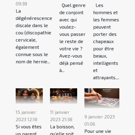
09:38
Quel genre
Les
La
de conjoint
hommes et
dégénérescence
avec qui
les femmes
discale dans le
voulez-
peuvent
cou (discopathie
vous passer
porter des
cervicale,
le reste de
chapeaux
également
votre vie ?
pour être
connue sous le
Avez-vous
beaux,
nom de hernie...
déjà pensé
intelligents
à...
et
attrayants....
15 janvier
11 janvier
9 janvier 2023
2023 12:18
2023 21:38
01:06
Si vous êtes
La boisson,
Pour une vie
un parent,
qu’elle soit