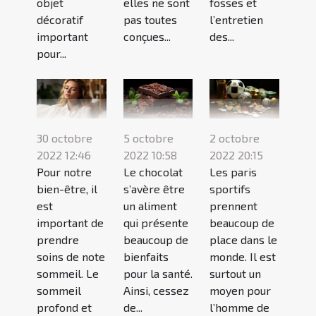
objet
elles ne sont
fosses et
décoratif
pas toutes
l’entretien
important
conçues...
des...
pour...
30 octobre
5 octobre
2 octobre
2022 12:46
2022 10:58
2022 20:15
Pour notre
Le chocolat
Les paris
bien-être, il
s’avère être
sportifs
est
un aliment
prennent
important de
qui présente
beaucoup de
prendre
beaucoup de
place dans le
soins de note
bienfaits
monde. Il est
sommeil. Le
pour la santé.
surtout un
sommeil
Ainsi, cessez
moyen pour
profond et
de...
l’homme de