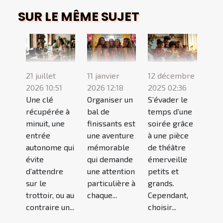
SUR LE MÊME SUJET
21 juillet
11 janvier
12 décembre
2026 10:51
2026 12:18
2025 02:36
Une clé
Organiser un
S’évader le
récupérée à
bal de
temps d’une
minuit, une
finissants est
soirée grâce
entrée
une aventure
à une pièce
autonome qui
mémorable
de théâtre
évite
qui demande
émerveille
d’attendre
une attention
petits et
sur le
particulière à
grands.
trottoir, ou au
chaque...
Cependant,
contraire un...
choisir...