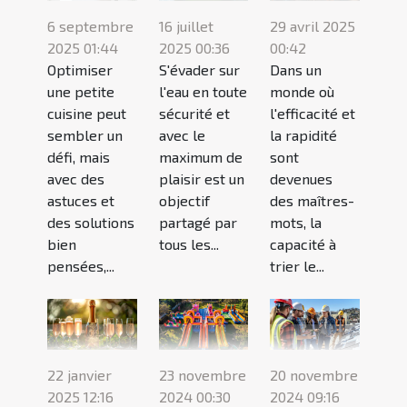
6 septembre
16 juillet
29 avril 2025
2025 01:44
2025 00:36
00:42
Optimiser
S'évader sur
Dans un
une petite
l'eau en toute
monde où
cuisine peut
sécurité et
l'efficacité et
sembler un
avec le
la rapidité
défi, mais
maximum de
sont
avec des
plaisir est un
devenues
astuces et
objectif
des maîtres-
des solutions
partagé par
mots, la
bien
tous les...
capacité à
pensées,...
trier le...
22 janvier
23 novembre
20 novembre
2025 12:16
2024 00:30
2024 09:16