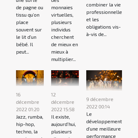
combiner la vie
de pagne ou
monnaies
professionnelle
tissu qu’on
virtuelles,
et les
place
plusieurs
obligations vis-
souvent sur
individus
à-vis de...
le lit d’un
cherchent
bébé. Il
de mieux en
peut...
mieux à
multiplier...
16
12
9 décembre
décembre
décembre
2022 00:14
2022 01:20
2022 15:58
Le
Jazz, rumba,
Il existe,
développement
hip-hop,
aujourd’hui,
d’une meilleure
techno, la
plusieurs
performance