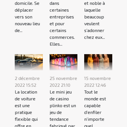
domicile. Se
dans
et noble à
déplacer
certaines
laquelle
vers son
entreprises
beaucoup
nouveau lieu
et pour
veulent
de...
certains
s’adonner
commerces.
chez eux...
Elles...
2 décembre
25 novembre
15 novembre
2022 15:52
2022 21:10
2022 12:46
La location
Le mini jeu
Tout le
de voiture
de casino
monde est
est une
plinko est un
capable
pratique
jeu de
d’enfiler
flexible qui
tendance
n’importe
offre en
fabriqué par
quel