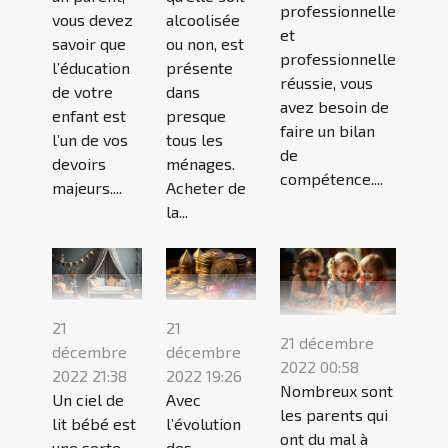
professionnelle
vous devez
alcoolisée
et
savoir que
ou non, est
professionnelle
l’éducation
présente
réussie, vous
de votre
dans
avez besoin de
enfant est
presque
faire un bilan
l’un de vos
tous les
de
devoirs
ménages.
compétence....
majeurs....
Acheter de
la...
21
21
21 décembre
décembre
décembre
2022 00:58
2022 21:38
2022 19:26
Nombreux sont
Un ciel de
Avec
les parents qui
lit bébé est
l’évolution
ont du mal à
une sorte
des