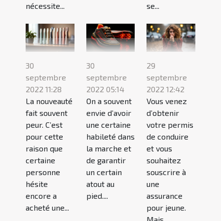
nécessite...
se...
30
30
29
septembre
septembre
septembre
2022 11:28
2022 05:14
2022 12:42
La nouveauté
On a souvent
Vous venez
fait souvent
envie d’avoir
d’obtenir
peur. C’est
une certaine
votre permis
pour cette
habileté dans
de conduire
raison que
la marche et
et vous
certaine
de garantir
souhaitez
personne
un certain
souscrire à
hésite
atout au
une
encore a
pied....
assurance
acheté une...
pour jeune.
Mais...