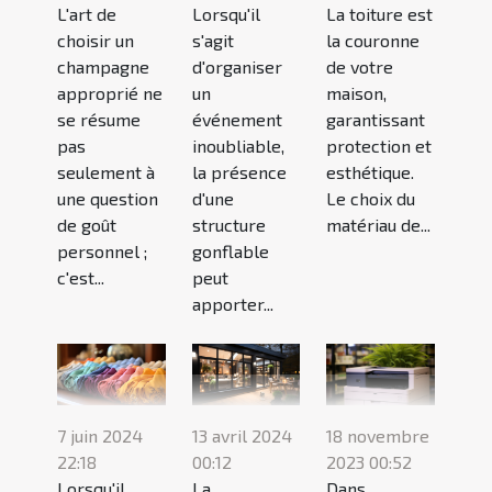
L'art de
Lorsqu'il
La toiture est
choisir un
s'agit
la couronne
champagne
d'organiser
de votre
approprié ne
un
maison,
se résume
événement
garantissant
pas
inoubliable,
protection et
seulement à
la présence
esthétique.
une question
d'une
Le choix du
de goût
structure
matériau de...
personnel ;
gonflable
c'est...
peut
apporter...
18 novembre
7 juin 2024
13 avril 2024
2023 00:52
22:18
00:12
Dans
Lorsqu'il
La