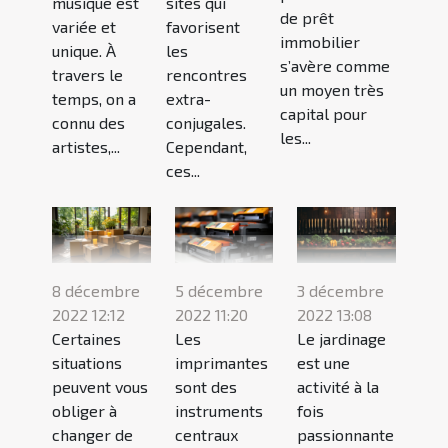
musique est
sites qui
de prêt
variée et
favorisent
immobilier
unique. À
les
s’avère comme
travers le
rencontres
un moyen très
temps, on a
extra-
capital pour
connu des
conjugales.
les...
artistes,...
Cependant,
ces...
8 décembre
5 décembre
3 décembre
2022 12:12
2022 11:20
2022 13:08
Certaines
Les
Le jardinage
situations
imprimantes
est une
peuvent vous
sont des
activité à la
obliger à
instruments
fois
changer de
centraux
passionnante