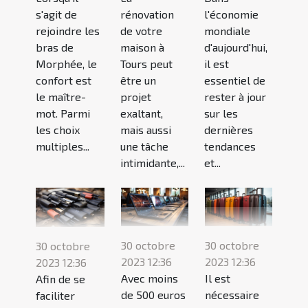
l'économie
s'agit de
rénovation
mondiale
rejoindre les
de votre
d'aujourd'hui,
bras de
maison à
il est
Morphée, le
Tours peut
essentiel de
confort est
être un
rester à jour
le maître-
projet
sur les
mot. Parmi
exaltant,
dernières
les choix
mais aussi
tendances
multiples...
une tâche
et...
intimidante,...
30 octobre
30 octobre
30 octobre
2023 12:36
2023 12:36
2023 12:36
Avec moins
Il est
Afin de se
de 500 euros
nécessaire
faciliter