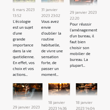
6 mars 2023
31 janvier
29 janvier 2023
13:52
2023 23:02
22:20
L’écologie
Vous avez
Pour réussir
est un sujet
envie
l’aménagement
d’une
d’oublier la
d’un bureau, il
grande
routine
faut bien
importance
habituelle,
choisir son
dans la vie
de vivre une
mobilier de
quotidienne.
sensation
bureau. La
En effet, vos
forte, de
plupart...
choix et vos
passer un
actions...
moment...
18 janvier
18 janvier
29 janvier 2023
2023 14:36
2023 14:04