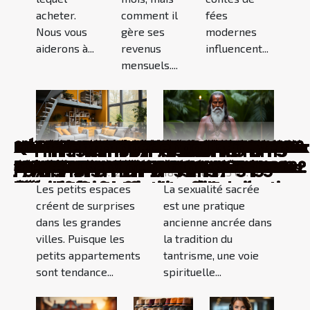
acheter.
comment il
fées
Nous vous
gère ses
modernes
aiderons à...
revenus
influencent...
mensuels....
Le check-in qui change tout :
Comment choisir le forfait
Comment choisir une pièce de
Comment choisir le meilleur
Comment organiser une fête
Comment choisir le bracelet idéal
Comment transformer votre
Comment choisir un parfum
Les étapes clés d'une enquête
Maximiser l'espace dans une petite
Maximiser le plaisir sur l'eau :
Stratégies efficaces pour exceller
Comment choisir le champagne
Comment choisir le bon type de
Choisir le bon matériau pour votre
Guide complet sur les différents
Comment choisir entre fenêtres en
Tendances actuelles dans
Quelle est l’utilité d’un adaptateur
Quels ordinateurs portatifs peut-
Comment choisir sa valise de
Comment visiter New York avec le
C’est quoi le panneau solaire
Move équipement : qu’est-ce que
Piano numérique : lequel convient
Comment améliorer ses finances
Les contes de fées modernes et leur
Quelles astuces pour optimiser
Comment la sexualité sacrée dans
Quelles sont les différentes formes
Quels sont les conseils pour bien
Que faut-il savoir des hôtesses
Comment devenir plus écologique
Quelles sont les activités insolites à
Quels sont les critères de choix d'un
Peut-on aller travailler avec une
Comment la voyance peut aider à
Chapeau : pourquoi en porter ?
Astuces pour mettre en pratique
3 conseils pour déguster un rhum
Le bilan de compétence : pourquoi
Tout savoir sur un ciel de lit bébé
Les stratégies de jeux en ligne de
3 meilleures activités destinées aux
Nos conseils pour écouter de la
Sur quels critères miser pour choisir
Maximisation de votre
Déménagement : comment évaluer
Qu’est-ce qu’une cartouche
Outils du potager : lesquels choisir
Top 3 des meilleures agences de
Généralités sur les fonctions plinko:
Comment s’habiller avec des
Comment choisir votre miroir loft
Les sites de rencontre les plus
Oriad Poitou Charentes: voici tout
Choix et importance d’un oreiller à
Quelques bienfaits du chocolat noir
Comment réussir les paris
La brosse à dents électrique :
Avantages d’une semelle
Quelle assurance pour le jeune
Comment l'électricité affecte-t-
Maintenir sa forme : voici 3 bonnes
Comment bien choisir son
Quelles sont les meilleures
Que faut-il pour travailler dans une
Assurance responsabilité civile
3 Étapes pour bien préparer votre
Quels sont les avantages de l'éco-
Piscine autoportante : ce que vous
En quoi le casino en ligne est-il
Comment lutter efficacement
Comment réaménager son salon ?
Comment préparer son camping
Comment bien choisir son oreiller ?
Quels sont les endroits à visiter une
Photo d’identité : règlements et
Assurance habitation : pourquoi
Que dire sur les projets NFT dans le
Quelles sont les activités à faire
Quels sont les types de jeux
Les deux meilleures banques en
Les meilleurs casinos en ligne en
Meilleures destinations de voyage
Comment organiser un voyage
Comment bien choisir son
Petit récapitulatif sur les meilleurs
Comment jouer blackjack
Les raisons de prendre le CBD le
Comment choisir son métier
Quel est l’intérêt de sortir avec des
Les astuces pour trouver un bon
Pour quelles raisons investir dans
Pourquoi visiter l'Espagne ?
Pourquoi se lancer dans l'achat des
La fraîcheur des fruits et légumes
L'autorisation de voyage
Comment procéder pour trouver le
Pourquoi perdez-vous au casino ?
anecdotes de voyageurs sur leurs
photobooth idéal pour un bal de
théâtre qui émerveillera toute la
service de dégorgement pour vos
d'anniversaire éco-responsable
pour votre montre ?
manucure à domicile en une œuvre
emblématique pour femmes ?
menée par un détective privé
cuisine : astuces et solutions
choisir sa bouée tractée
dans les épreuves de tri de courrier
idéal pour chaque occasion
structure gonflable pour votre
toiture : conseils d'experts
types de tissus utilisés pour les
aluminium, bois ou PVC pour
l'industrie des photocopieurs
USB ?
on acheter avec moins de 500
voyage ?
Pass Explorer ?
thermique ?
c’est ?
aux débutants ?
personnelles ?
influence sur les jeux pour enfants
l’intérieur d’un petit appartement ?
le tantrisme est-elle utilisée
de gestion locative immobilière ?
choisir son chapeau Bob Ricard ?
d’accueil ?
au quotidien ?
faire en Corse ?
mobilier de bureau d'occasion ?
hernie discale cervicale ?
résoudre les problèmes d'amour ?
l’éducation positive
vieux
s’offrir un tel service ?
cryptomonnaie
enfants en crèche
musique gratuitement
un site de rencontre adultère ?
performance en prêt immobilier
les dépenses qui y sont liées ?
compatible ?
en tant que débutant ?
location de voiture en France
meilleur mini jeu de casino
vêtements musulmans afin d’être
pour sublimer l'intérieur ?
performants destinés aux femmes
ce qu'il faut savoir sur cette
mémoire de forme
sportifs ?
pourquoi en avoir une ?
chauffante
conducteur ?
elle votre cuisine ?
raisons d’avoir un Rameur fitness
assurance auto ?
catégories de jeu casino en ligne ?
compagnie d'assurance ?
professionnelle : qu’en est-il pour
jardin
prêt ?
devez savoir
avantageux que celui physique ?
contre l’arthrose du genou ?
de vacance ?
fois à Marrakech ?
astuces à suivre
souscrire ?
métaverse ?
aux Antilles ?
disponibles sur casino en ligne ?
ligne en 2022
France
au monde
scolaire ?
assurance ?
jeux de casino
wallpaper dans un casino en ligne ?
matin
d'avenir?
femmes mariées ?
partenaire sur un site de rencontre
les petites crypto monnaies ?
biens immobiliers ?
est-elle importante ?
électronique pour voyager au
meilleur service d'impression en
2 août 2023 03:12
18 juillet 2023 03:10
hébergements
finissants ?
famille ?
canalisations ?
pour enfants ?
d'art ?
événement
pyjamas et leur entretien
rénover votre maison à Tours
euros ?
comme une voie vers l’illumination
élégant ?
entreprise de nettoyage de fosse
un auto entrepreneur ?
Canada
ligne pour particulier ?
Les petits espaces
La sexualité sacrée
?
créent de surprises
est une pratique
dans les grandes
ancienne ancrée dans
villes. Puisque les
la tradition du
petits appartements
tantrisme, une voie
sont tendance...
spirituelle...