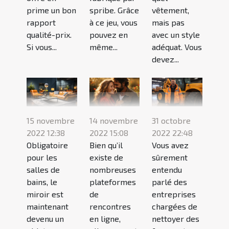
prime un bon
spribe. Grâce
vêtement,
rapport
à ce jeu, vous
mais pas
qualité-prix.
pouvez en
avec un style
Si vous...
même...
adéquat. Vous
devez...
15 novembre
14 novembre
31 octobre
2022 12:38
2022 15:08
2022 22:48
Obligatoire
Bien qu’il
Vous avez
pour les
existe de
sûrement
salles de
nombreuses
entendu
bains, le
plateformes
parlé des
miroir est
de
entreprises
maintenant
rencontres
chargées de
devenu un
en ligne,
nettoyer des