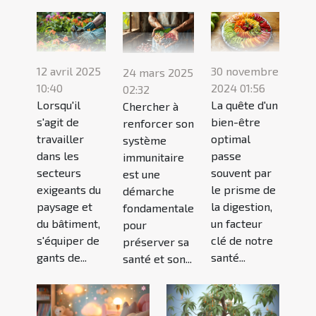
12 avril 2025
30 novembre
24 mars 2025
10:40
2024 01:56
02:32
Lorsqu'il
La quête d'un
Chercher à
s'agit de
bien-être
renforcer son
travailler
optimal
système
dans les
passe
immunitaire
secteurs
souvent par
est une
exigeants du
le prisme de
démarche
paysage et
la digestion,
fondamentale
du bâtiment,
un facteur
pour
s'équiper de
clé de notre
préserver sa
gants de...
santé...
santé et son...