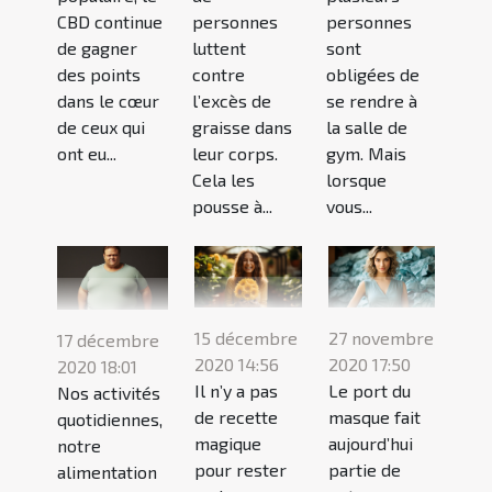
CBD continue
personnes
personnes
de gagner
luttent
sont
des points
contre
obligées de
dans le cœur
l’excès de
se rendre à
de ceux qui
graisse dans
la salle de
ont eu...
leur corps.
gym. Mais
Cela les
lorsque
pousse à...
vous...
15 décembre
27 novembre
17 décembre
2020 14:56
2020 17:50
2020 18:01
Il n’y a pas
Le port du
Nos activités
de recette
masque fait
quotidiennes,
magique
aujourd’hui
notre
pour rester
partie de
alimentation