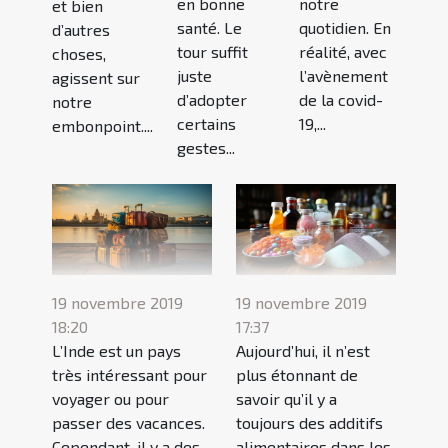
en bonne
notre
et bien
santé. Le
quotidien. En
d’autres
tour suffit
réalité, avec
choses,
juste
l’avènement
agissent sur
d’adopter
de la covid-
notre
certains
19,...
embonpoint....
gestes...
19 novembre 2019
19 novembre 2019
18:20
17:37
L’Inde est un pays
Aujourd’hui, il n’est
très intéressant pour
plus étonnant de
voyager ou pour
savoir qu’il y a
passer des vacances.
toujours des additifs
Cependant, il y a des...
alimentaires dans les