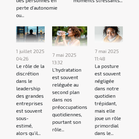
des personnes en
moments stressants...
perte d’autonomie
ou...
1 juillet 2025
7 mai 2025
7 mai 2025
04:26
11:48
13:32
Le rôle de la
La posture
L'hydratation
discrétion
est souvent
est souvent
dans le
négligée
reléguée au
leadership
dans notre
second plan
des grandes
quotidien
dans nos
entreprises
trépidant,
préoccupations
est souvent
mais elle
quotidiennes,
sous-
joue un rôle
pourtant son
estimé,
primordial
rôle...
alors qu’il...
dans le...