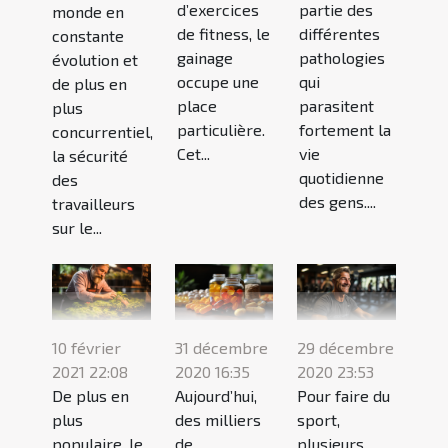
d’exercices
partie des
monde en
de fitness, le
différentes
constante
gainage
pathologies
évolution et
occupe une
qui
de plus en
place
parasitent
plus
particulière.
fortement la
concurrentiel,
Cet...
vie
la sécurité
quotidienne
des
des gens....
travailleurs
sur le...
10 février
31 décembre
29 décembre
2021 22:08
2020 16:35
2020 23:53
De plus en
Aujourd’hui,
Pour faire du
plus
des milliers
sport,
populaire, le
de
plusieurs