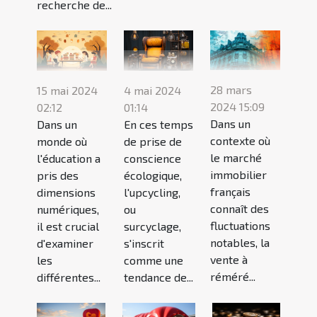
recherche de...
28 mars
15 mai 2024
4 mai 2024
2024 15:09
02:12
01:14
Dans un
Dans un
En ces temps
contexte où
monde où
de prise de
le marché
l'éducation a
conscience
immobilier
pris des
écologique,
français
dimensions
l'upcycling,
connaît des
numériques,
ou
fluctuations
il est crucial
surcyclage,
notables, la
d'examiner
s'inscrit
vente à
les
comme une
réméré...
différentes...
tendance de...