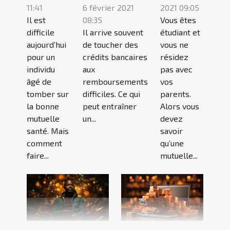
11:41
2021 09:05
6 février 2021
Il est
Vous êtes
08:35
difficile
étudiant et
Il arrive souvent
aujourd’hui
vous ne
de toucher des
pour un
résidez
crédits bancaires
individu
pas avec
aux
âgé de
vos
remboursements
tomber sur
parents.
difficiles. Ce qui
la bonne
Alors vous
peut entraîner
mutuelle
devez
un...
santé. Mais
savoir
comment
qu’une
faire...
mutuelle...