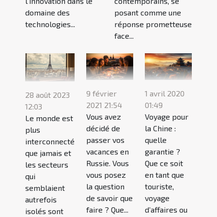
l'innovation dans le
contemporains, se
domaine des
posant comme une
technologies...
réponse prometteuse
face...
9 février
1 avril 2020
28 août 2023
2021 21:54
01:49
12:03
Vous avez
Voyage pour
Le monde est
décidé de
la Chine :
plus
passer vos
quelle
interconnecté
vacances en
garantie ?
que jamais et
Russie. Vous
Que ce soit
les secteurs
vous posez
en tant que
qui
la question
touriste,
semblaient
de savoir que
voyage
autrefois
faire ? Que...
d’affaires ou
isolés sont