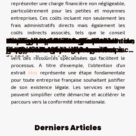
représenter une charge financière non négligeable,
particulièrement pour les petites et moyennes
entreprises. Ces coûts incluent non seulement les
frais administratifs directs mais également les
coûts indirects associés, tels que le conseil
Maximiser vos chances d'obtention
Startups innovantes hors Silicon
Les nouvelles routes de la soie
Tourisme spatial tendances et
Stratégies efficaces pour
Intelligence artificielle dans le
L'essor des technologies
Innovations en énergie
Les implications internationales de
Comment passer de belles
Voyage pour la Chine : quelle
Télécommande tombée dans l’eau,
Comment bien entretenir son
juridique et la traduction de documents.
d'un titre de séjour : conseils
Valley émergence de nouveaux
analyse des investissements
implications pour l'économie
économiser l'énergie dans les
diagnostic médical progrès et
financières en Asie et leurs impacts
renouvelable et leur impact
la location de monte-meubles à
vacances en Russie ?
garantie ?
que faire ?
jardin
Face à ces défis, il peut être judicieux de se tourner
pratiques
hubs technologiques
chinois en Eurasie
globale
maisons modernes
controverses
globaux
économique global
Paris
vers des ressources spécialisées qui facilitent le
processus. A titre d'exemple, l'obtention d'un
extrait
kbis
représente une étape fondamentale
pour toute entreprise française souhaitant justifier
de son existence légale. Les services en ligne
peuvent simplifier cette démarche et accélérer le
parcours vers la conformité internationale.
Derniers Articles