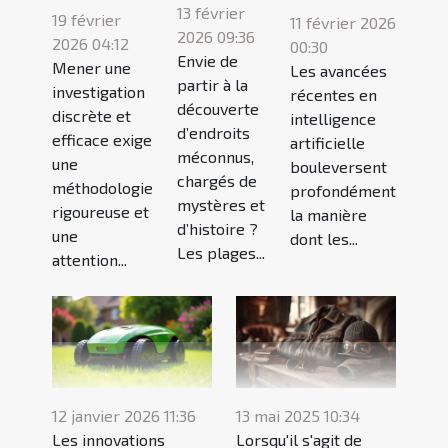
13 février
19 février
11 février 2026
2026 09:36
2026 04:12
00:30
Envie de
Mener une
Les avancées
partir à la
investigation
récentes en
découverte
discrète et
intelligence
d’endroits
efficace exige
artificielle
méconnus,
une
bouleversent
chargés de
méthodologie
profondément
mystères et
rigoureuse et
la manière
d’histoire ?
une
dont les...
Les plages...
attention...
12 janvier 2026 11:36
13 mai 2025 10:34
Les innovations
Lorsqu'il s'agit de