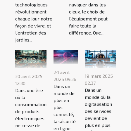
technologiques
naviguer dans les
révolutionnent
cieux, le choix de
chaque jour notre
l'équipement peut
façon de vivre, et
faire toute la
l’entretien des
différence. Que...
jardins...
24 avril
19 mars 2025
30 avril 2025
2025 09:36
02:37
12:30
Dans un
Dans un
Dans une ère
monde de
monde où la
où la
plus en
digitalisation
consommation
plus
des services
de produits
connecté,
devient de
électroniques
la sécurité
plus en plus
ne cesse de
en ligne