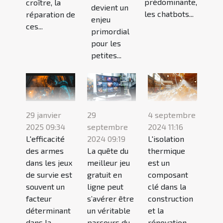
prédominante,
croître, la
devient un
les chatbots...
réparation de
enjeu
ces...
primordial
pour les
petites...
29 janvier
29
4 septembre
2025 09:34
septembre
2024 11:16
L'efficacité
2024 09:19
L'isolation
des armes
La quête du
thermique
dans les jeux
meilleur jeu
est un
de survie est
gratuit en
composant
souvent un
ligne peut
clé dans la
facteur
s’avérer être
construction
déterminant
un véritable
et la
dans la
parcours du
rénovation